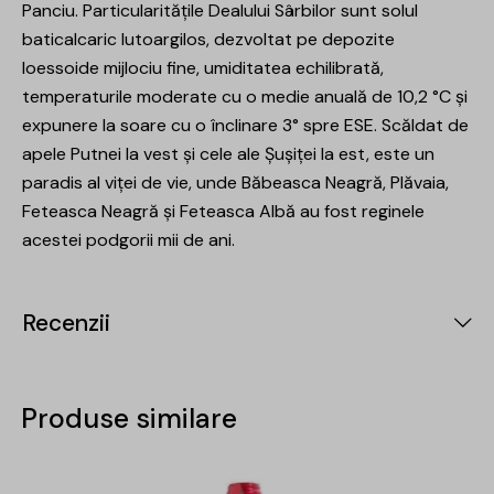
Panciu. Particularitățile Dealului Sârbilor sunt solul
baticalcaric lutoargilos, dezvoltat pe depozite
loessoide mijlociu fine, umiditatea echilibrată,
temperaturile moderate cu o medie anuală de 10,2 °C și
expunere la soare cu o înclinare 3° spre ESE. Scăldat de
apele Putnei la vest și cele ale Șușiței la est, este un
paradis al viței de vie, unde Băbeasca Neagră, Plăvaia,
Feteasca Neagră și Feteasca Albă au fost reginele
acestei podgorii mii de ani.
Recenzii
Produse similare