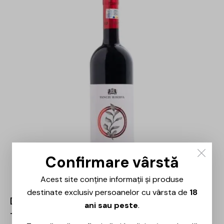
Confirmare vârstă
Acest site conține informații și produse
destinate exclusiv persoanelor cu vârsta de
18
Domeniile Panciu – Riserva Băbească Neagră
ani sau peste
.
– 0.75L