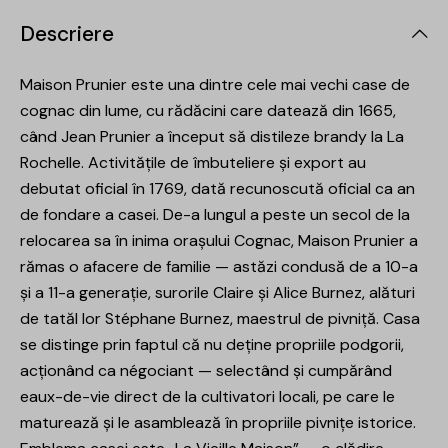
Descriere
Maison Prunier este una dintre cele mai vechi case de
cognac din lume, cu rădăcini care datează din 1665,
când Jean Prunier a început să distileze brandy la La
Rochelle. Activitățile de îmbuteliere și export au
debutat oficial în 1769, dată recunoscută oficial ca an
de fondare a casei. De-a lungul a peste un secol de la
relocarea sa în inima orașului Cognac, Maison Prunier a
rămas o afacere de familie — astăzi condusă de a 10-a
și a 11-a generație, surorile Claire și Alice Burnez, alături
de tatăl lor Stéphane Burnez, maestrul de pivniță. Casa
se distinge prin faptul că nu deține propriile podgorii,
acționând ca négociant — selectând și cumpărând
eaux-de-vie direct de la cultivatori locali, pe care le
maturează și le asamblează în propriile pivnițe istorice.