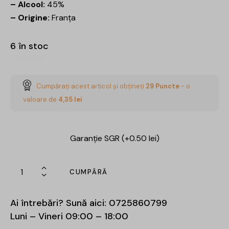
– Alcool:
45%
– Origine:
Franța
6 în stoc
Cumpărați acest articol și obțineți
29
Puncte
- o
valoare de
4,35
lei
Garanție SGR (+0.50 lei)
CUMPĂRĂ
Ai întrebări? Sună aici:
0725860799
Luni – Vineri 09:00 – 18:00