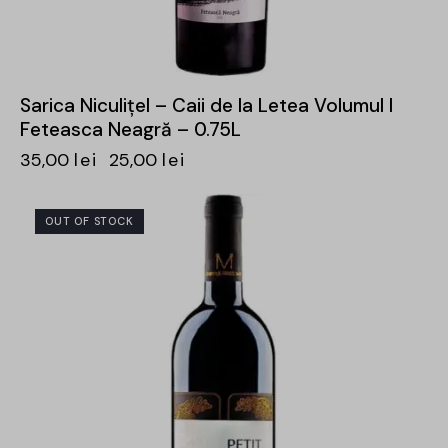
Sarica Niculițel – Caii de la Letea Volumul I
Feteasca Neagră – 0.75L
35,00
lei
25,00
lei
OUT OF STOCK
-30%