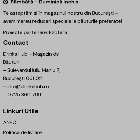
Sâmbătă – Duminică Închis
Te așteptăm și în magazinul nostru din București –
avem mereu reduceri speciale la băuturile preferate!
Proiecte partenere:
Ezotera
Contact
Drinks Hub – Magazin de
Băuturi
–
Bulevardul Iuliu Maniu 7,
București 061102
–
info@drinkshub.ro
–
0725 860 799
Linkuri Utile
ANPC
Politica de livrare