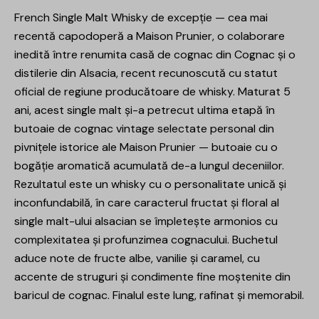
French Single Malt Whisky de excepție — cea mai
recentă capodoperă a Maison Prunier, o colaborare
inedită între renumita casă de cognac din Cognac și o
distilerie din Alsacia, recent recunoscută cu statut
oficial de regiune producătoare de whisky. Maturat 5
ani, acest single malt și-a petrecut ultima etapă în
butoaie de cognac vintage selectate personal din
pivnițele istorice ale Maison Prunier — butoaie cu o
bogăție aromatică acumulată de-a lungul deceniilor.
Rezultatul este un whisky cu o personalitate unică și
inconfundabilă, în care caracterul fructat și floral al
single malt-ului alsacian se împletește armonios cu
complexitatea și profunzimea cognacului. Buchetul
aduce note de fructe albe, vanilie și caramel, cu
accente de struguri și condimente fine moștenite din
baricul de cognac. Finalul este lung, rafinat și memorabil.