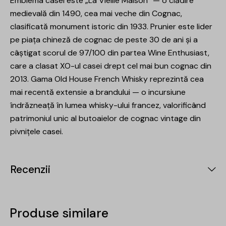
Emblema casei este „La Vieille Maison” — o clădire
medievală din 1490, cea mai veche din Cognac,
clasificată monument istoric din 1933. Prunier este lider
pe piața chineză de cognac de peste 30 de ani și a
câștigat scorul de 97/100 din partea Wine Enthusiast,
care a clasat XO-ul casei drept cel mai bun cognac din
2013. Gama Old House French Whisky reprezintă cea
mai recentă extensie a brandului — o incursiune
îndrăzneață în lumea whisky-ului francez, valorificând
patrimoniul unic al butoaielor de cognac vintage din
pivnițele casei.
Recenzii
Produse similare