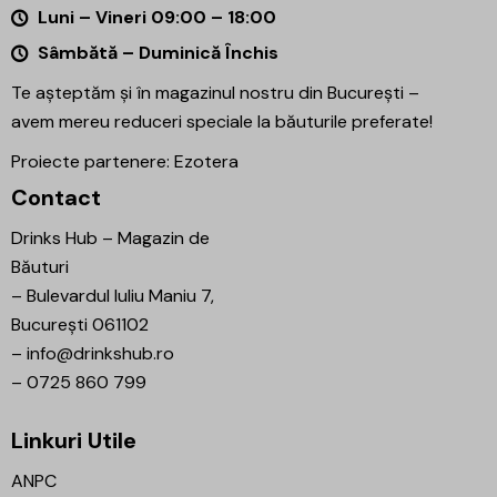
Luni – Vineri 09:00 – 18:00
Sâmbătă – Duminică Închis
Te așteptăm și în magazinul nostru din București –
avem mereu reduceri speciale la băuturile preferate!
Proiecte partenere:
Ezotera
Contact
Drinks Hub – Magazin de
Băuturi
–
Bulevardul Iuliu Maniu 7,
București 061102
–
info@drinkshub.ro
–
0725 860 799
Linkuri Utile
ANPC