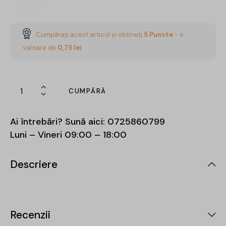
Cumpărați acest articol și obțineți
5
Puncte
- o
valoare de
0,75
lei
CUMPĂRĂ
Ai întrebări? Sună aici:
0725860799
Luni – Vineri 09:00 – 18:00
Descriere
Recenzii