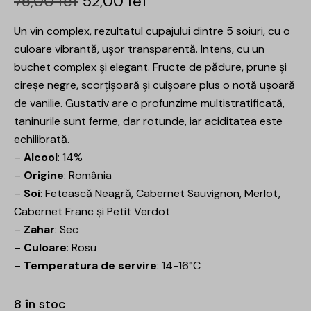
75,00
lei
52,00
lei
Un vin complex, rezultatul cupajului dintre 5 soiuri, cu o
culoare vibrantă, ușor transparentă. Intens, cu un
buchet complex și elegant. Fructe de pădure, prune și
cireșe negre, scorțișoară și cuișoare plus o notă ușoară
de vanilie. Gustativ are o profunzime multistratificată,
taninurile sunt ferme, dar rotunde, iar aciditatea este
echilibrată.
–
Alcool
: 14%
–
Origine
: România
–
Soi
:
Fetească Neagră, Cabernet Sauvignon, Merlot,
Cabernet Franc și Petit Verdot
–
Zahar
: Sec
–
Culoare
: Rosu
–
Temperatura de servire
: 14-16°C
8 în stoc