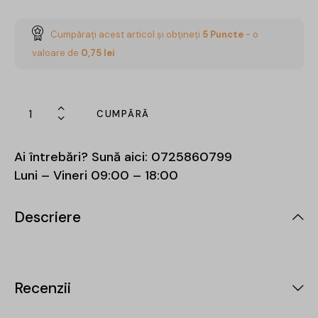
Cumpărați acest articol și obțineți
5
Puncte
- o
valoare de
0,75
lei
CUMPĂRĂ
Ai întrebări? Sună aici:
0725860799
Luni – Vineri 09:00 – 18:00
Descriere
Recenzii