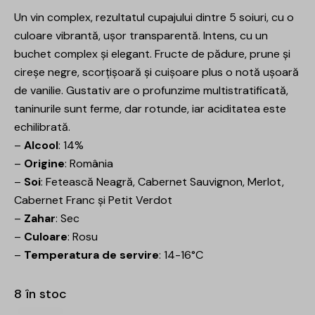
Un vin complex, rezultatul cupajului dintre 5 soiuri, cu o
culoare vibrantă, ușor transparentă. Intens, cu un
buchet complex și elegant. Fructe de pădure, prune și
cireșe negre, scorțișoară și cuișoare plus o notă ușoară
de vanilie. Gustativ are o profunzime multistratificată,
taninurile sunt ferme, dar rotunde, iar aciditatea este
echilibrată.
–
Alcool
: 14%
–
Origine
: România
–
Soi
:
Fetească Neagră, Cabernet Sauvignon, Merlot,
Cabernet Franc și Petit Verdot
–
Zahar
: Sec
–
Culoare
: Rosu
–
Temperatura de servire
: 14-16°C
8 în stoc