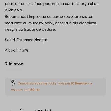
printre frunze si face padurea sa cante la orga ei de
lemn cald.
Recomandat impreuna cu carne rosie, branzeturi
maturate cu mucegai nobil, deserturi din ciocolata
neagra cu fructe de padure.
Soiuri: Feteasca Neagra
Alcool: 14.9%
7 în stoc
Cumpărați acest articol și obțineți
10
Puncte
- o
valoare de
1,50
lei