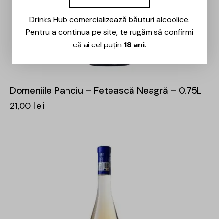
Drinks Hub comercializează băuturi alcoolice.
Pentru a continua pe site, te rugăm să confirmi
că ai cel puțin
18 ani
.
Domeniile Panciu – Fetească Neagră – 0.75L
21,00
lei