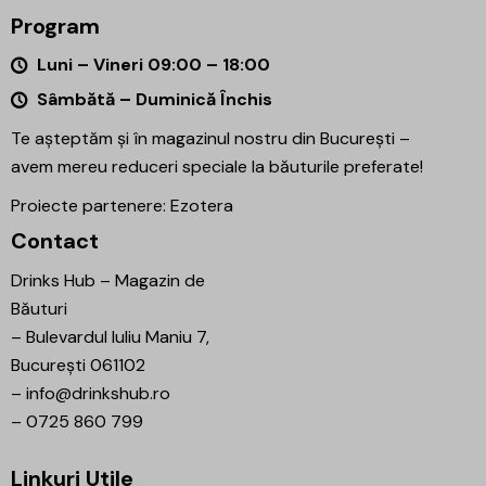
Program
Luni – Vineri 09:00 – 18:00
Sâmbătă – Duminică Închis
Te așteptăm și în magazinul nostru din București –
avem mereu reduceri speciale la băuturile preferate!
Proiecte partenere:
Ezotera
Contact
Drinks Hub – Magazin de
Băuturi
–
Bulevardul Iuliu Maniu 7,
București 061102
–
info@drinkshub.ro
–
0725 860 799
Linkuri Utile