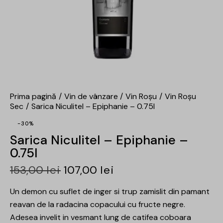
Prima pagină
Vin de vânzare
Vin Roșu
Vin Roșu
Sec
Sarica Niculitel – Epiphanie – 0.75l
-30%
Sarica Niculitel – Epiphanie –
0.75l
153,00
lei
107,00
lei
Un demon cu suflet de inger si trup zamislit din pamant
reavan de la radacina copacului cu fructe negre.
Adesea invelit in vesmant lung de catifea coboara