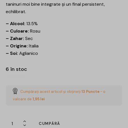
taninuri moi bine integrate și un final persistent,
echilibrat.
– Alcool:
13.5%
– Culoare:
Rosu
– Zahar:
Sec
– Origine:
Italia
– Soi:
Aglianico
6 în stoc
Cumpărați acest articol și obțineți
13
Puncte
- o
valoare de
1,95
lei
CUMPĂRĂ