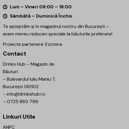
Luni – Vineri 09:00 – 18:00
Sâmbătă – Duminică Închis
Te așteptăm și în magazinul nostru din București –
avem mereu reduceri speciale la băuturile preferate!
Proiecte partenere:
Ezotera
Contact
Drinks Hub – Magazin de
Băuturi
–
Bulevardul Iuliu Maniu 7,
București 061102
–
info@drinkshub.ro
–
0725 860 799
Linkuri Utile
ANPC