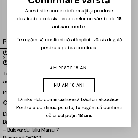
Confirmare vârstă
Acest site conține informații și produse
destinate exclusiv persoanelor cu vârsta de
18
ani sau peste
.
Te rugăm să confirmi că ai împlinit vârsta legală
Program
pentru a putea continua.
Luni – Vineri 09:00 – 18:00
Sâmbătă – Duminică Închis
AM PESTE 18 ANI
Te așteptăm și în magazinul nostru din București –
avem mereu reduceri speciale la băuturile preferate!
NU AM 18 ANI
Proiecte partenere:
Ezotera
Drinks Hub comercializează băuturi alcoolice.
Contact
Pentru a continua pe site, te rugăm să confirmi
Drinks Hub – Magazin de
că ai cel puțin
18 ani
.
Băuturi
–
Bulevardul Iuliu Maniu 7,
București 061102