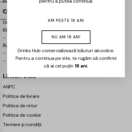
pentru a putea continua.
Proiecte partenere:
Ezotera
Contact
AM PESTE 18 ANI
Drinks Hub – Magazin de
Băuturi
–
Bulevardul Iuliu Maniu 7,
NU AM 18 ANI
București 061102
Drinks Hub comercializează băuturi alcoolice.
–
info@drinkshub.ro
Pentru a continua pe site, te rugăm să confirmi
–
0725 860 799
că ai cel puțin
18 ani
.
Linkuri Utile
ANPC
Politica de livrare
Politica de retur
Politica de cookie
Termeni și condiții