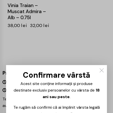
Vinia Traian –
Muscat Admira –
Alb – 0.75l
38,00
lei
32,00
lei
Program
Confirmare vârstă
Luni – Vineri 09:00 – 18:00
Acest site conține informații și produse
Sâmbătă – Duminică Închis
destinate exclusiv persoanelor cu vârsta de
18
ani sau peste
.
Te așteptăm și în magazinul nostru din București –
avem mereu reduceri speciale la băuturile preferate!
Te rugăm să confirmi că ai împlinit vârsta legală