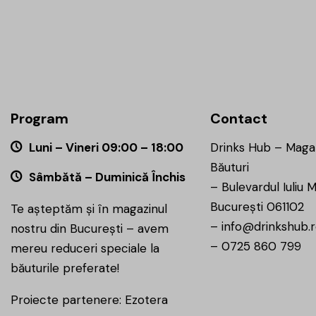
Program
Contact
Luni – Vineri 09:00 – 18:00
Drinks Hub – Maga
Băuturi
Sâmbătă – Duminică Închis
–
Bulevardul Iuliu M
București 061102
Te așteptăm și în magazinul
–
info@drinkshub.
nostru din București – avem
–
0725 860 799
mereu reduceri speciale la
băuturile preferate!
Proiecte partenere:
Ezotera