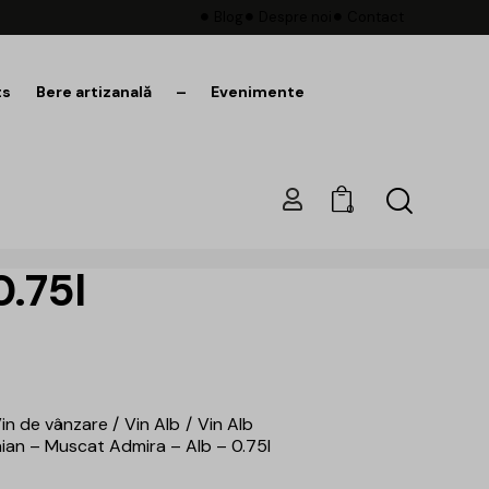
Blog
Despre noi
Contact
ts
Bere artizanală
–
Evenimente
0
0.75l
in de vânzare
Vin Alb
Vin Alb
aian – Muscat Admira – Alb – 0.75l