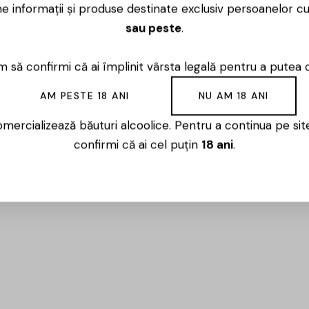
ne informații și produse destinate exclusiv persoanelor c
Luni – Vineri
sau peste
.
 să confirmi că ai împlinit vârsta legală pentru a putea 
AM PESTE 18 ANI
NU AM 18 ANI
se numără printre cei mai mari producători din sudul Repu
mercializează băuturi alcoolice. Pentru a continua pe sit
„Valul lui Traian”, compania beneficiază de un terroir deos
confirmi că ai cel puțin
18 ani
.
a Traian semnează vinuri apreciate pentru expresivitatea și