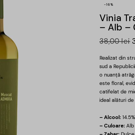
-16%
Vinia T
– Alb – 
38,00
lei
Realizat din st
sud a Republici
o nuanță atrăg
este floral, evi
catifelat de mi
ideal alături de
– Alcool:
14.5
– Culoare:
Alb
– Zahar:
Dulce