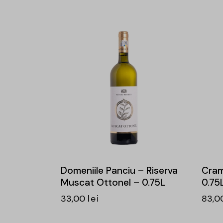
Domeniile Panciu – Riserva
Cram
Muscat Ottonel – 0.75L
0.75
33,00
lei
83,0