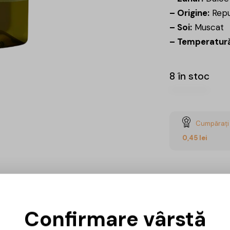
– Origine:
Repu
– Soi:
Muscat
– Temperatură
8 în stoc
Cumpărați 
0,45
lei
Confirmare vârstă
Ai întrebări? 