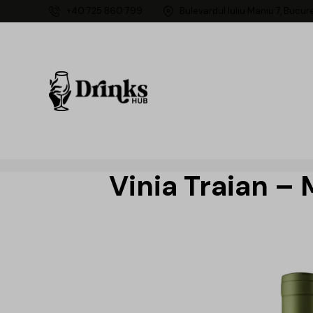
+40 725 860 799
Bulevardul Iuliu Maniu 7, Bucur
Vinia Traian – 