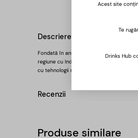
Acest site conți
Te rugăm
Descriere
Fondată în anul 1975, crama Vinia Traian 
Drinks Hub co
regiune cu Indicație Geografică Protejată 
cu tehnologii moderne de vinificație, Vini
Recenzii
Produse similare