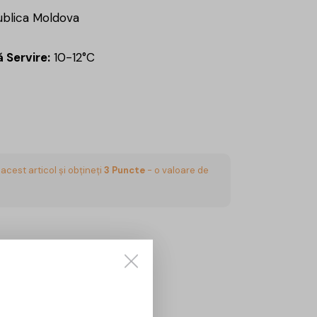
blica Moldova
 Servire:
10-12°C
acest articol și obțineți
3
Puncte
- o valoare de
CUMPĂRĂ
Sună aici:
0725860799