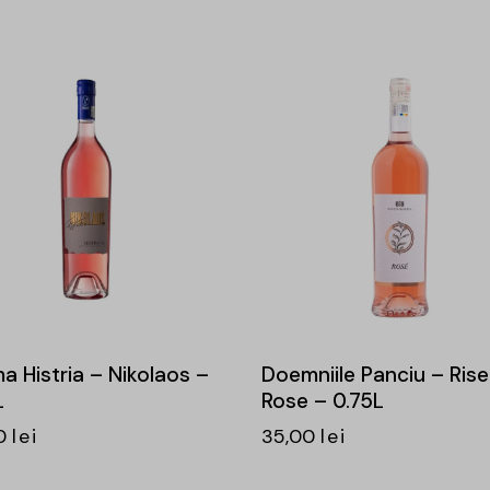
a Histria – Nikolaos –
Doemniile Panciu – Rise
L
Rose – 0.75L
0
lei
35,00
lei