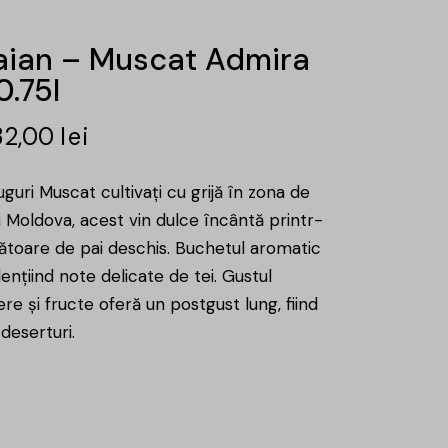
raian – Muscat Admira
0.75l
32,00
lei
ruguri Muscat cultivați cu grijă în zona de
i Moldova, acest vin dulce încântă printr-
ătoare de pai deschis. Buchetul aromatic
dențiind note delicate de tei. Gustul
ere și fructe oferă un postgust lung, fiind
 deserturi.
%