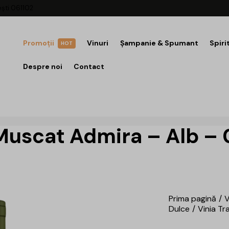
ești 061102
Promoții
Vinuri
Șampanie & Spumant
Spiri
HOT
Despre noi
Contact
Muscat Admira – Alb – 
Prima pagină
V
Dulce
Vinia Tr