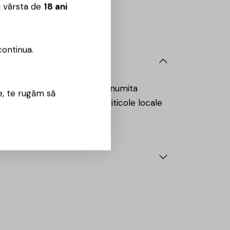
u vârsta de
18 ani
 09:00 – 18:00
continua.
blicii Moldova. Situată în renumita
e, te rugăm să
ebit. Combinând tradițiile viticole locale
 autenticitatea lor.