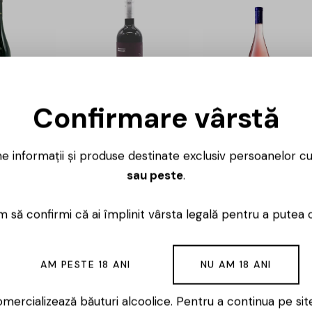
-15%
Confirmare vârstă
yrah –
Sensiverso – Syrah
Crama Histria –
– 0.75L
Rose de Histria –
ne informații și produse destinate exclusiv persoanelor c
0.75L
131,00
lei
111,00
lei
sau peste
.
58,00
lei
 să confirmi că ai împlinit vârsta legală pentru a putea 
AM PESTE 18 ANI
NU AM 18 ANI
mercializează băuturi alcoolice. Pentru a continua pe sit