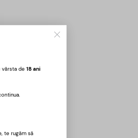
u vârsta de
18 ani
continua.
e, te rugăm să