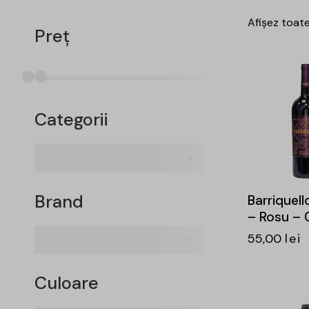
Afișez toate
Preț
-15%
Categorii
Brand
Barriquell
– Rosu – 0
55,00
lei
Culoare