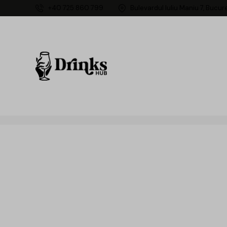
+40 725 860 799
Bulevardul Iuliu Maniu 7, Bucur