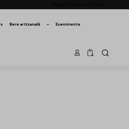
Blog
Despre noi
Contact
ts
Bere artizanală
–
Evenimente
0