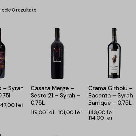
 cele 8 rezultate
-15%
-20%
o – Syrah
Casata Merge –
Crama Girboiu –
.75l
Sesto 21 – Syrah –
Bacanta – Syrah
0.75L
Barrique – 0.75L
47,00
lei
119,00
lei
101,00
lei
143,00
lei
114,00
lei