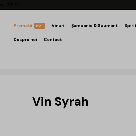
ești 061102
Promoții
Vinuri
Șampanie & Spumant
Spiri
HOT
Despre noi
Contact
Vin Syrah