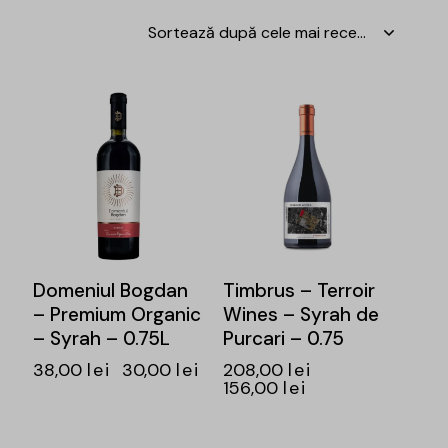
-21%
-25%
Domeniul Bogdan
Timbrus – Terroir
– Premium Organic
Wines – Syrah de
– Syrah – 0.75L
Purcari – 0.75
38,00
lei
30,00
lei
208,00
lei
156,00
lei