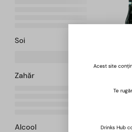
-25%
Soi
Aitala – S
0.75L
Acest site conți
130,00
lei
Zahăr
98,00
lei
Te rugăm
Alcool
Drinks Hub co