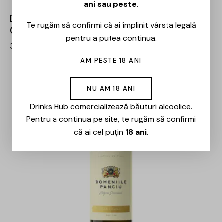
ani sau peste
.
Domeniile Panciu – Riserva Muscat Ottonel –
Te rugăm să confirmi că ai împlinit vârsta legală
0.75L
pentru a putea continua.
33,00
lei
AM PESTE 18 ANI
OUT OF STOCK
NU AM 18 ANI
Drinks Hub comercializează băuturi alcoolice.
Pentru a continua pe site, te rugăm să confirmi
că ai cel puțin
18 ani
.