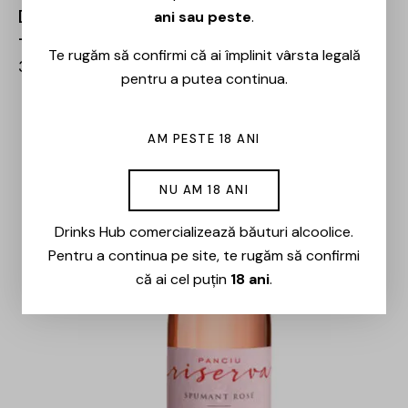
Domeniile Panciu – Riserva Băbească Neagră
ani sau peste
.
– 0.75L
Te rugăm să confirmi că ai împlinit vârsta legală
36,00
lei
pentru a putea continua.
AM PESTE 18 ANI
NU AM 18 ANI
Drinks Hub comercializează băuturi alcoolice.
Pentru a continua pe site, te rugăm să confirmi
că ai cel puțin
18 ani
.