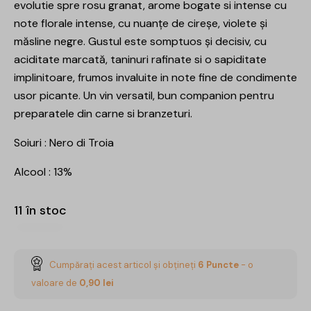
evolutie spre rosu granat, arome bogate si intense cu
note florale intense, cu nuanțe de cireșe, violete și
măsline negre. Gustul este somptuos și decisiv, cu
aciditate marcată, taninuri rafinate si o sapiditate
implinitoare, frumos invaluite in note fine de condimente
usor picante. Un vin versatil, bun companion pentru
preparatele din carne si branzeturi.
Soiuri : Nero di Troia
Alcool : 13%
11 în stoc
Cumpărați acest articol și obțineți
6
Puncte
- o
valoare de
0,90
lei