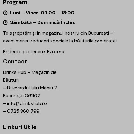
Program
Luni – Vineri 09:00 – 18:00
Sâmbătă – Duminică Închis
Te așteptăm și în magazinul nostru din București –
avem mereu reduceri speciale la băuturile preferate!
Proiecte partenere:
Ezotera
Contact
Drinks Hub – Magazin de
Băuturi
–
Bulevardul Iuliu Maniu 7,
București 061102
–
info@drinkshub.ro
–
0725 860 799
Linkuri Utile