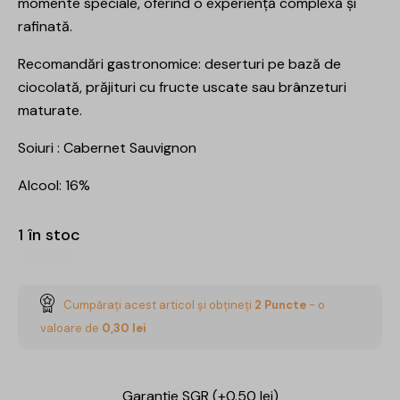
momente speciale, oferind o experiență complexă și
rafinată.
Recomandări gastronomice: deserturi pe bază de
ciocolată, prăjituri cu fructe uscate sau brânzeturi
maturate.
Soiuri : Cabernet Sauvignon
Alcool: 16%
1 în stoc
Cumpărați acest articol și obțineți
2
Puncte
- o
valoare de
0,30
lei
Garanție SGR (+0.50 lei)