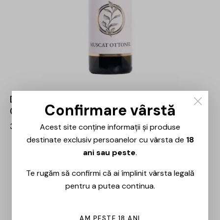
Domeniile Panciu – Riserva Muscat Ottonel –
Confirmare vârstă
0.75L
33,00
lei
Acest site conține informații și produse
destinate exclusiv persoanelor cu vârsta de
18
ani sau peste
.
Te rugăm să confirmi că ai împlinit vârsta legală
pentru a putea continua.
AM PESTE 18 ANI