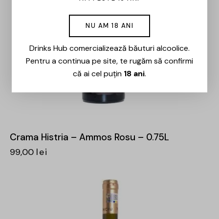
NU AM 18 ANI
Drinks Hub comercializează băuturi alcoolice.
Pentru a continua pe site, te rugăm să confirmi
că ai cel puțin
18 ani
.
Crama Histria – Ammos Rosu – 0.75L
99,00
lei