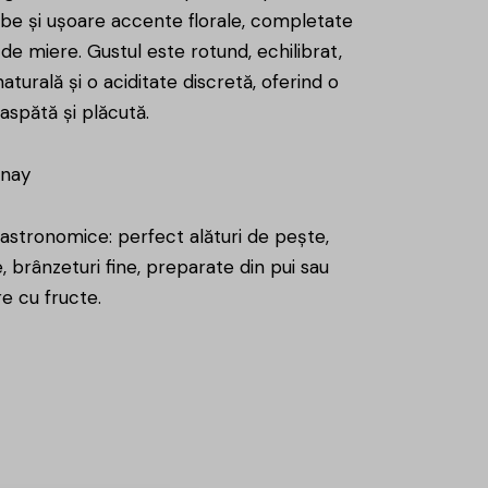
 albe și ușoare accente florale, completate
de miere. Gustul este rotund, echilibrat,
aturală și o aciditate discretă, oferind o
aspătă și plăcută.
nnay
stronomice: perfect alături de pește,
 brânzeturi fine, preparate din pui sau
e cu fructe.