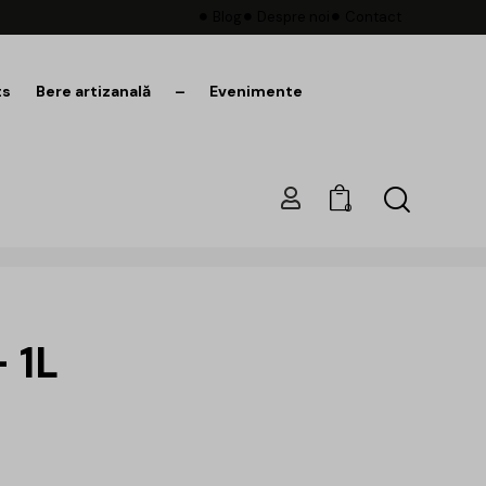
Blog
Despre noi
Contact
ts
Bere artizanală
–
Evenimente
0
 1L