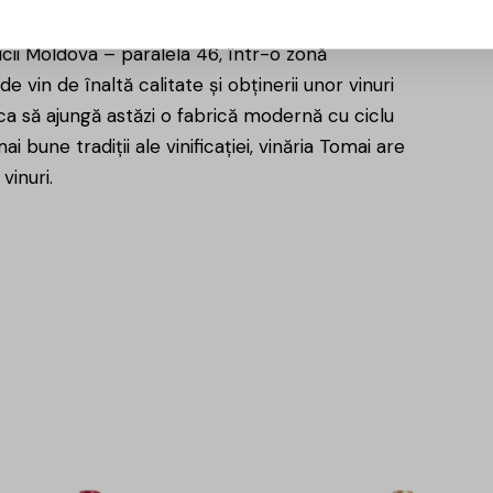
icii Moldova – paralela 46, într-o zonă
de vin de înaltă calitate și obținerii unor vinuri
 ca să ajungă astăzi o fabrică modernă cu ciclu
 bune tradiții ale vinificației, vinăria Tomai are
vinuri.