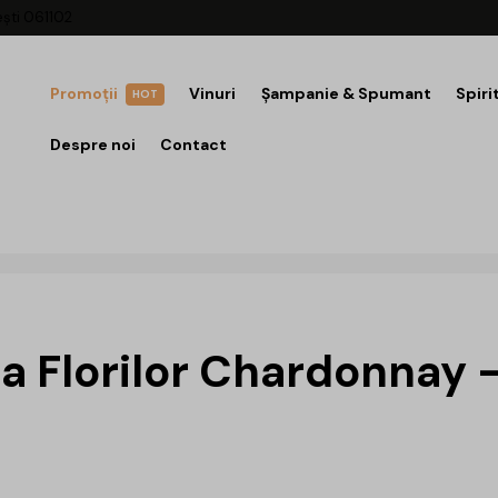
ești 061102
Promoții
Vinuri
Șampanie & Spumant
Spiri
HOT
Despre noi
Contact
a Florilor Chardonnay –