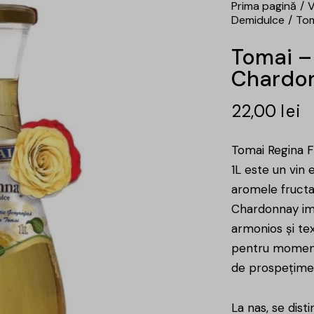
Prima pagină
V
Demidulce
Tom
Tomai – 
Chardon
22,00
lei
Tomai Regina F
1L este un vin 
aromele fructa
Chardonnay imp
armonios și tex
pentru moment
de prospețime 
La nas, se dis