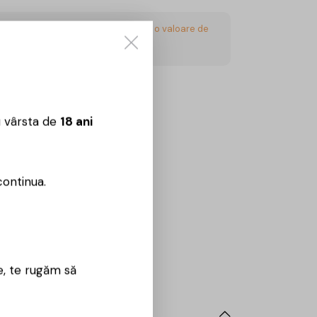
acest articol și obțineți
2
Puncte
- o valoare de
Garanție SGR (+0.50 lei)
u vârsta de
18 ani
CUMPĂRĂ
continua.
Sună aici:
0725860799
 09:00 – 18:00
e, te rugăm să