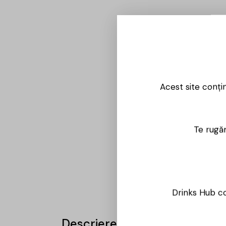
Acest site conți
Te rugăm
Drinks Hub co
Descriere