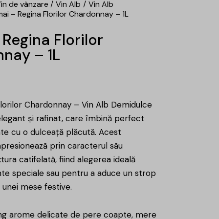
in de vânzare
Vin Alb
Vin Alb
ai – Regina Florilor Chardonnay – 1L
Regina Florilor
nay – 1L
lorilor Chardonnay – Vin Alb Demidulce
elegant și rafinat, care îmbină perfect
te cu o dulceață plăcută. Acest
resionează prin caracterul său
tura catifelată, fiind alegerea ideală
e speciale sau pentru a aduce un strop
unei mese festive.
ting arome delicate de pere coapte, mere