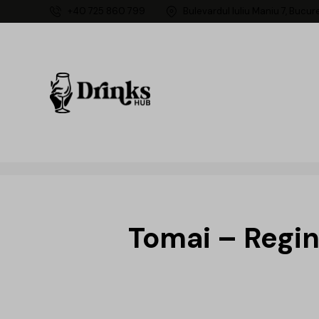
+40 725 860 799
Bulevardul Iuliu Maniu 7, Bucur
Tomai – Regin