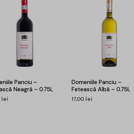
niile Panciu –
Domeniile Panciu –
ască Neagră – 0.75L
Fetească Albă – 0.75L
0
lei
17,00
lei