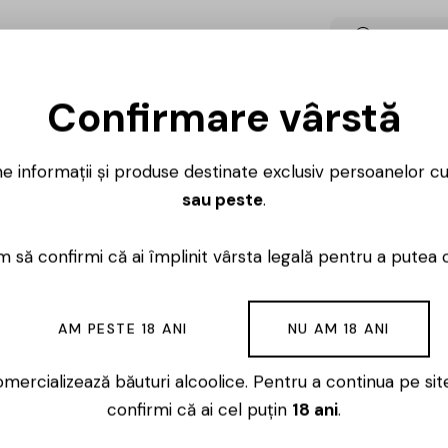
Cumpărați 
0,30
lei
Confirmare vârstă
ne informații și produse destinate exclusiv persoanelor c
sau peste
.
 să confirmi că ai împlinit vârsta legală pentru a putea 
Ai întrebări? 
AM PESTE 18 ANI
NU AM 18 ANI
Luni – Vineri
mercializează băuturi alcoolice. Pentru a continua pe sit
confirmi că ai cel puțin
18 ani
.