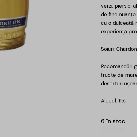
verzi, piersici
de fine nuanțe 
cu o dulceață n
experiență pro
Soiuri: Chardo
Recomandări ga
fructe de mare,
deserturi ușoar
Alcool: 11%
6 în stoc