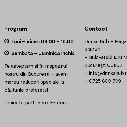
Program
Contact
Luni – Vineri 09:00 – 18:00
Drinks Hub – Maga
Băuturi
Sâmbătă – Duminică Închis
–
Bulevardul Iuliu M
București 061102
Te așteptăm și în magazinul
–
info@drinkshub.
nostru din București – avem
–
0725 860 799
mereu reduceri speciale la
băuturile preferate!
Proiecte partenere:
Ezotera