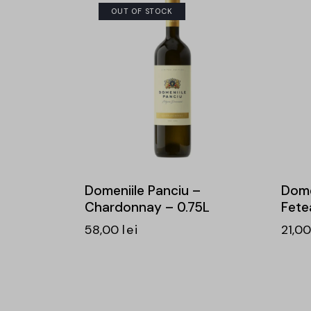
OUT OF STOCK
Domeniile Panciu –
Dome
Chardonnay – 0.75L
Fete
58,00
lei
21,0