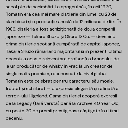
secol plin de schimbări. La apogeul său, în anii 1970,
Tomatin era cea mai mare distilerie din lume, cu 23 de
alambicuri și o producție anuală de 12 milioane de litri. În
1986, distileria a fost achiziționată de două companii
japoneze — Takara Shuzo și Okura & Co. — devenind
prima distilerie scoțiană cumpărată de capital japonez,
Takara Shuzo rămânând majoritarul și în prezent. Ultimul
deceniu a adus o reinventare profundă a brandului: de
la un producător de whisky în vrac la un creator de
single malts premium, recunoscute la nivel global.
Tomatin este celebrat pentru caracterul său moale,
fructat și echilibrat — o expresie elegantă și rafinată a
terroir-ului Highland. Gama distileriei acoperă expresii
de la Legacy (fără vârstă) până la Archive 40 Year Old,
cu peste 70 de premii prestigioase câștigate în ultimul
deceniu.