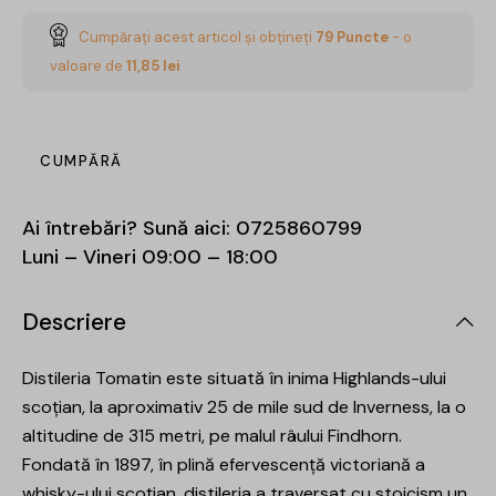
Cumpărați acest articol și obțineți
79
Puncte
- o
valoare de
11,85
lei
CUMPĂRĂ
Ai întrebări? Sună aici:
0725860799
Luni – Vineri 09:00 – 18:00
Descriere
Distileria Tomatin este situată în inima Highlands-ului
scoțian, la aproximativ 25 de mile sud de Inverness, la o
altitudine de 315 metri, pe malul râului Findhorn.
Fondată în 1897, în plină efervescență victoriană a
whisky-ului scoțian, distileria a traversat cu stoicism un