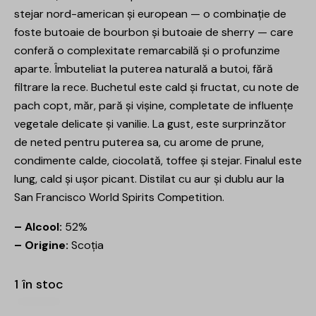
stejar nord-american și european — o combinație de
foste butoaie de bourbon și butoaie de sherry — care
conferă o complexitate remarcabilă și o profunzime
aparte. Îmbuteliat la puterea naturală a butoi, fără
filtrare la rece. Buchetul este cald și fructat, cu note de
pach copt, măr, pară și vișine, completate de influențe
vegetale delicate și vanilie. La gust, este surprinzător
de neted pentru puterea sa, cu arome de prune,
condimente calde, ciocolată, toffee și stejar. Finalul este
lung, cald și ușor picant. Distilat cu aur și dublu aur la
San Francisco World Spirits Competition.
– Alcool:
52%
– Origine:
Scoția
1 în stoc