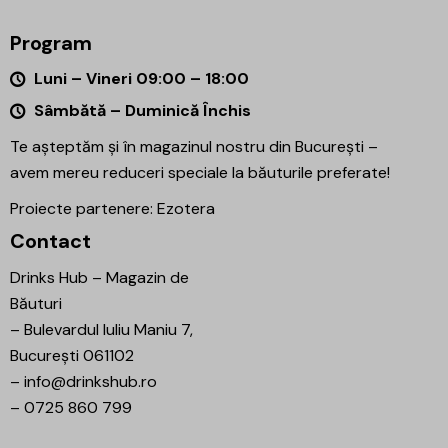
Program
Luni – Vineri 09:00 – 18:00
Sâmbătă – Duminică Închis
Te așteptăm și în magazinul nostru din București –
avem mereu reduceri speciale la băuturile preferate!
Proiecte partenere:
Ezotera
Contact
Drinks Hub – Magazin de
Băuturi
–
Bulevardul Iuliu Maniu 7,
București 061102
–
info@drinkshub.ro
–
0725 860 799