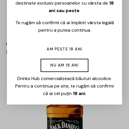
destinate exclusiv persoanelor cu vârsta de
18
ani sau peste
.
Te rugăm să confirmi că ai împlinit vârsta legală
pentru a putea continua.
Ararat – 10 ani – 0.7L
AM PESTE 18 ANI
162,00
lei
138,00
lei
NU AM 18 ANI
-15%
Drinks Hub comercializează băuturi alcoolice.
Pentru a continua pe site, te rugăm să confirmi
că ai cel puțin
18 ani
.