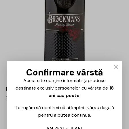
Confirmare vârstă
Acest site conține informații și produse
destinate exclusiv persoanelor cu vârsta de
18
Brockmans – Gin – 0.7L
ani sau peste
.
157,00
lei
133,00
lei
Te rugăm să confirmi că ai împlinit vârsta legală
pentru a putea continua.
-15%
AM PESTE 18 ANI