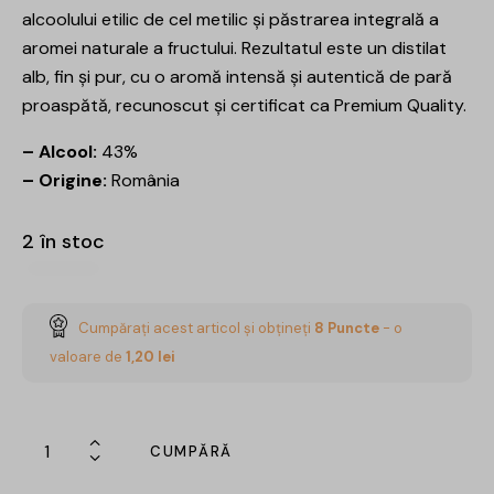
alcoolului etilic de cel metilic și păstrarea integrală a
aromei naturale a fructului. Rezultatul este un distilat
alb, fin și pur, cu o aromă intensă și autentică de pară
proaspătă, recunoscut și certificat ca Premium Quality.
– Alcool:
43%
– Origine:
România
2 în stoc
Cumpărați acest articol și obțineți
8
Puncte
- o
valoare de
1,20
lei
CUMPĂRĂ