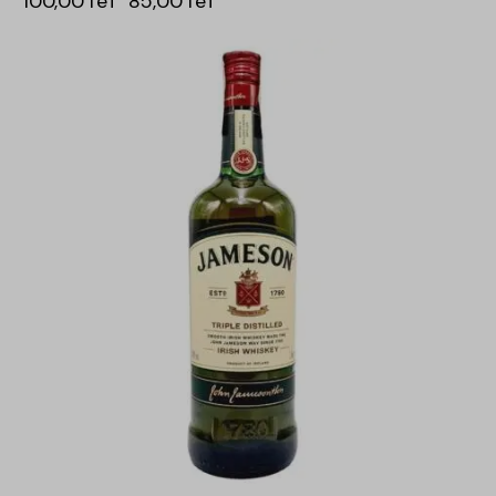
100,00
lei
85,00
lei
-15%