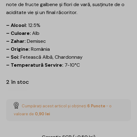
note de fructe galbene și flori de vară, susținute de o
aciditate vie și un final răcoritor.
– Alcool:
12.5%
– Culoare:
Alb
– Zahar:
Demisec
– Origine:
România
– Soi:
Fetească Albă, Chardonnay
– Temperatură Servire:
7-10°C
2 în stoc
Cumpărați acest articol și obțineți
6
Puncte
- o
valoare de
0,90
lei