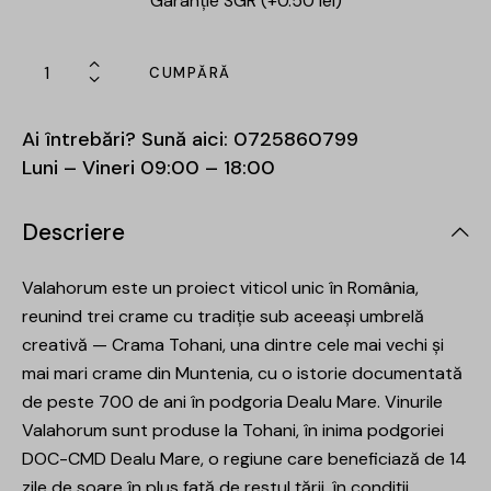
Garanție SGR (+0.50 lei)
CUMPĂRĂ
Ai întrebări? Sună aici:
0725860799
Luni – Vineri 09:00 – 18:00
Descriere
Valahorum este un proiect viticol unic în România,
reunind trei crame cu tradiție sub aceeași umbrelă
creativă — Crama Tohani, una dintre cele mai vechi și
mai mari crame din Muntenia, cu o istorie documentată
de peste 700 de ani în podgoria Dealu Mare. Vinurile
Valahorum sunt produse la Tohani, în inima podgoriei
DOC-CMD Dealu Mare, o regiune care beneficiază de 14
zile de soare în plus față de restul țării, în condiții