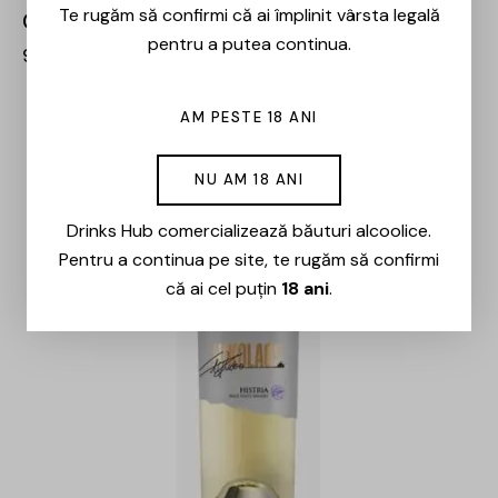
Te rugăm să confirmi că ai împlinit vârsta legală
Crama Histria – Ammos Rosu – 0.75L
pentru a putea continua.
99,00
lei
AM PESTE 18 ANI
NU AM 18 ANI
Drinks Hub comercializează băuturi alcoolice.
Pentru a continua pe site, te rugăm să confirmi
că ai cel puțin
18 ani
.