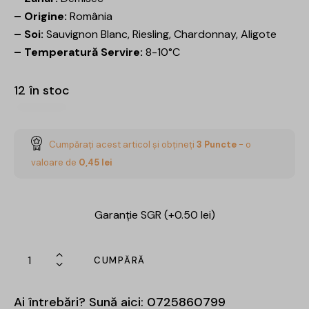
– Origine:
România
– Soi:
Sauvignon Blanc, Riesling, Chardonnay, Aligote
– Temperatură Servire:
8-10°C
12 în stoc
Cumpărați acest articol și obțineți
3
Puncte
- o
valoare de
0,45
lei
Garanție SGR (+0.50 lei)
CUMPĂRĂ
Ai întrebări? Sună aici:
0725860799