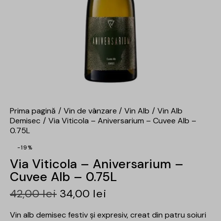
Prima pagină
Vin de vânzare
Vin Alb
Vin Alb
Demisec
Via Viticola – Aniversarium – Cuvee Alb –
0.75L
-19%
Via Viticola – Aniversarium –
Cuvee Alb – 0.75L
42,00
lei
34,00
lei
Vin alb demisec festiv și expresiv, creat din patru soiuri