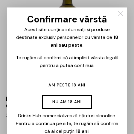
Confirmare vârstă
Acest site conține informații și produse
destinate exclusiv persoanelor cu vârsta de
18
ani sau peste
.
Te rugăm să confirmi că ai împlinit vârsta legală
pentru a putea continua.
AM PESTE 18 ANI
Doemniile Panciu – Riserva Sauvignon Blanc –
NU AM 18 ANI
0.75L
35,00
lei
Drinks Hub comercializează băuturi alcoolice.
Pentru a continua pe site, te rugăm să confirmi
că ai cel puțin
18 ani
.
OUT OF STOCK
-30%