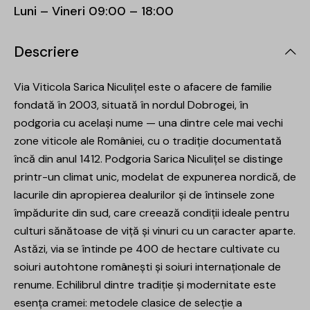
Luni – Vineri 09:00 – 18:00
Descriere
Via Viticola Sarica Niculițel este o afacere de familie
fondată în 2003, situată în nordul Dobrogei, în
podgoria cu același nume — una dintre cele mai vechi
zone viticole ale României, cu o tradiție documentată
încă din anul 1412. Podgoria Sarica Niculițel se distinge
printr-un climat unic, modelat de expunerea nordică, de
lacurile din apropierea dealurilor și de întinsele zone
împădurite din sud, care creează condiții ideale pentru
culturi sănătoase de viță și vinuri cu un caracter aparte.
Astăzi, via se întinde pe 400 de hectare cultivate cu
soiuri autohtone românești și soiuri internaționale de
renume. Echilibrul dintre tradiție și modernitate este
esența cramei: metodele clasice de selecție a