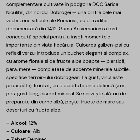
complementare cultivate în podgoria DOC Sarica
Niculițel, din nordul Dobrogei — una dintre cele mai
vechi zone viticole ale României, cu o tradiție
documentată din 1412. Gama Aniversarium a fost
concepută special pentru a însoți momentele
importante din viața fiecăruia. Culoarea galben-pai cu
reflexii verzui introduce un buchet elegant și complex,
cu arome florale și de fructe albe coapte — piersică,
pară, mere — completate de accente minerale subtile,
specifice terroir-ului dobrogean. La gust, vinul este
proaspăt și fructat, cu o aciditate bine definită și un
postgust lung, discret mineral. Se servește alături de
preparate din carne albă, pește, fructe de mare sau
deserturi cu fructe albe.
– Alcool:
12%
– Culoare:
Alb
– Zahar:
Demisec