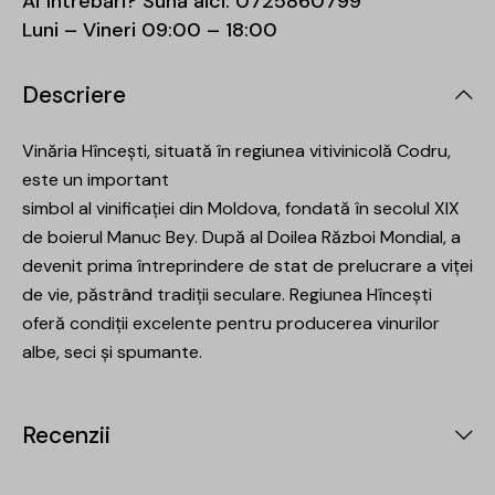
Ai întrebări? Sună aici:
0725860799
Luni – Vineri 09:00 – 18:00
Descriere
Vinăria Hîncești, situată în regiunea vitivinicolă Codru,
este un important
simbol al vinificației din Moldova, fondată în secolul XIX
de boierul Manuc Bey. După al Doilea Război Mondial, a
devenit prima întreprindere de stat de prelucrare a viței
de vie, păstrând tradiții seculare. Regiunea Hîncești
oferă condiții excelente pentru producerea vinurilor
albe, seci și spumante.
Recenzii