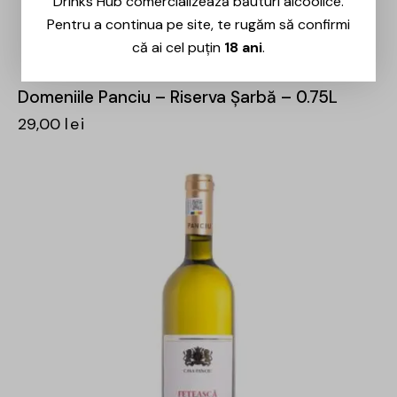
Drinks Hub comercializează băuturi alcoolice.
Pentru a continua pe site, te rugăm să confirmi
că ai cel puțin
18 ani
.
Domeniile Panciu – Riserva Șarbă – 0.75L
29,00
lei