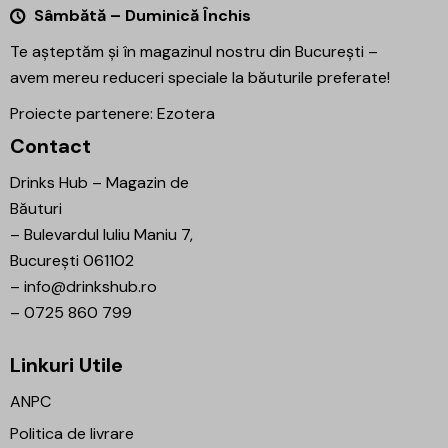
Sâmbătă – Duminică Închis
Te așteptăm și în magazinul nostru din București –
avem mereu reduceri speciale la băuturile preferate!
Proiecte partenere:
Ezotera
Contact
Drinks Hub – Magazin de
Băuturi
–
Bulevardul Iuliu Maniu 7,
București 061102
–
info@drinkshub.ro
–
0725 860 799
Linkuri Utile
ANPC
Politica de livrare