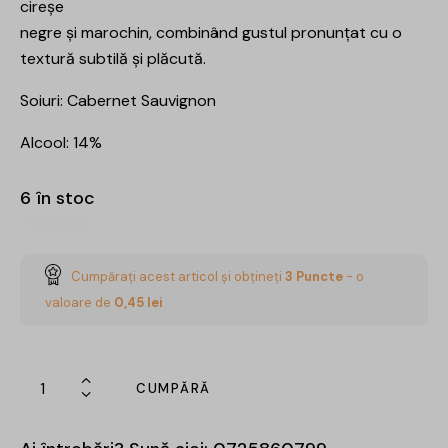
cireșe
negre și marochin, combinând gustul pronunțat cu o
textură subtilă și plăcută.
Soiuri: Cabernet Sauvignon
Alcool: 14%
6 în stoc
Cumpărați acest articol și obțineți
3
Puncte
- o
valoare de
0,45
lei
CUMPĂRĂ