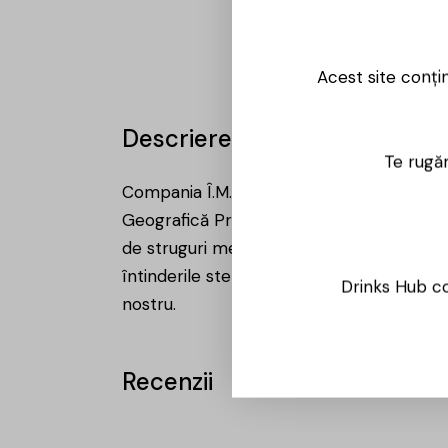
Acest site conți
Descriere
Te rugăm
Compania Î.M. VINIA TRAIAN SA a fost fond
Geografică Protejată „Valul lui Traian” – ce
de struguri merită să fie nu doar o băutu
întinderile stepei Bugeac și investim în pr
Drinks Hub co
nostru.
Recenzii