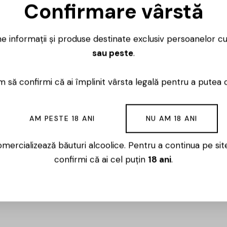
Ai întrebări? 
Confirmare vârstă
Luni – Vineri
ne informații și produse destinate exclusiv persoanelor c
sau peste
.
 să confirmi că ai împlinit vârsta legală pentru a putea 
ată în anul 1975 și se regăsește printre cei mai mari pro
a mai sudica regiune vitivinicolă a Moldovei, situată istoric
AM PESTE 18 ANI
NU AM 18 ANI
ră, ci un Fenomen în viața unei persoane. De aceea, tratăm
oducerea lui nu numai tradițiile strămoșilor noștri și realiz
mercializează băuturi alcoolice. Pentru a continua pe sit
confirmi că ai cel puțin
18 ani
.