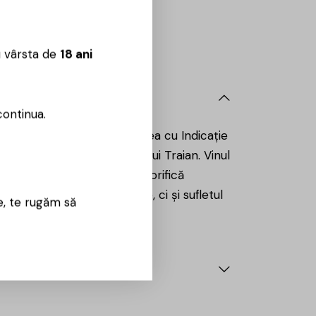
Sună aici:
0725860799
 09:00 – 18:00
u vârsta de
18 ani
continua.
ducători de vin din regiunea cu Indicație
 între cele două Valuri ale lui Traian. Vinul
 vinul ca pe o artă care glorifică
ările tehnologiilor moderne, ci și sufletul
e, te rugăm să