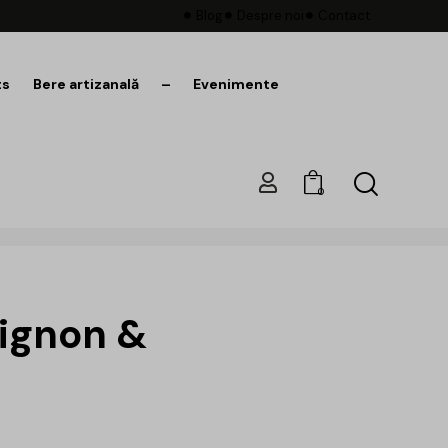
Blog
Despre noi
Contact
ts
Bere artizanală
–
Evenimente
0
vignon &