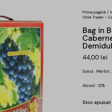
Prima pagină
V
Vinia Traian – 
Bag in B
Caberne
Demidul
44,00
lei
Soirui : Merlot
Alcool : 12%
Stoc epuizat