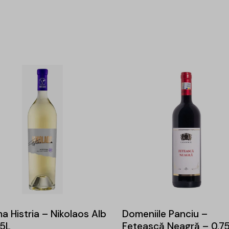
a Histria – Nikolaos Alb
Domeniile Panciu –
75L
Fetească Neagră – 0.7