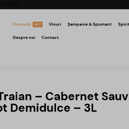
ești 061102
Promoții
Vinuri
Șampanie & Spumant
Spiri
HOT
Despre noi
Contact
 Traian – Cabernet Sau
ot Demidulce – 3L