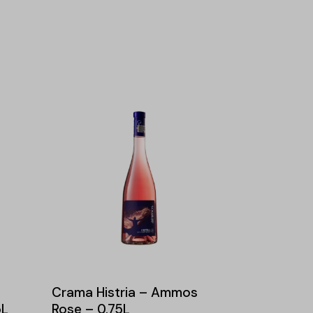
Crama Histria – Ammos
5L
Rose – 0.75L