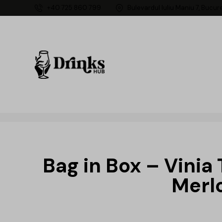
+40 725 860 799
Bulevardul Iuliu Maniu 7, Bucur
Bag in Box – Vinia
Merl