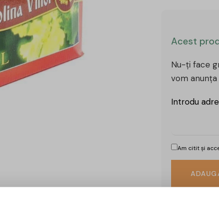
Acest prod
Nu-ți face gr
vom anunța 
Introdu adre
Am citit și ac