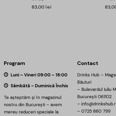
83,00
lei
83,0
Program
Contact
Luni – Vineri 09:00 – 18:00
Drinks Hub – Maga
Băuturi
Sâmbătă – Duminică Închis
–
Bulevardul Iuliu M
București 061102
Te așteptăm și în magazinul
–
info@drinkshub.
nostru din București – avem
–
0725 860 799
mereu reduceri speciale la