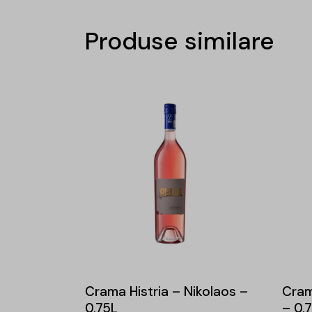
Produse similare
Crama Histria – Nikolaos –
Cram
0.75L
– 0.