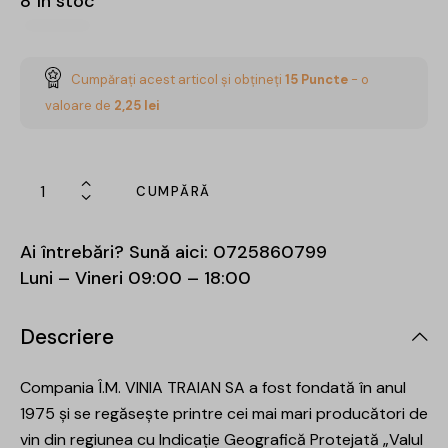
8 în stoc
Cumpărați acest articol și obțineți
15
Puncte
- o
valoare de
2,25
lei
CUMPĂRĂ
Ai întrebări? Sună aici:
0725860799
Luni – Vineri 09:00 – 18:00
Descriere
Compania Î.M. VINIA TRAIAN SA a fost fondată în anul
1975 și se regăsește printre cei mai mari producători de
vin din regiunea cu Indicație Geografică Protejată „Valul