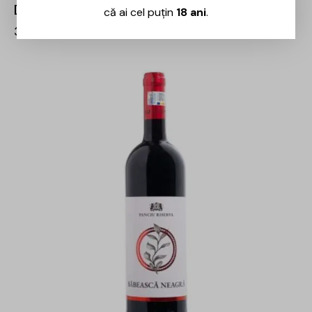
Doemniile Panciu – Riserva Rose – 0.75L
că ai cel puțin
18 ani
.
35,00
lei