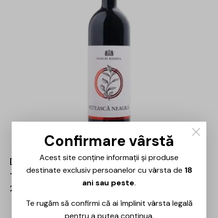
Confirmare vârstă
Acest site conține informații și produse
Domeniile Panciu – Riserva Fetească Neagră
destinate exclusiv persoanelor cu vârsta de
18
– 0.75L
ani sau peste
.
28,00
lei
Te rugăm să confirmi că ai împlinit vârsta legală
pentru a putea continua.