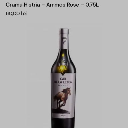
Crama Histria – Ammos Rose – 0.75L
60,00
lei
-31%