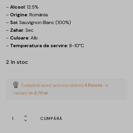
–
Alcool
: 12.5%
–
Origine
: România
–
Soi
: Sauvignon Blanc (100%)
–
Zahar
: Sec
–
Culoare
: Alb
–
Temperatura de servire
: 8-10°C
2 în stoc
Cumpărați acest articol și obțineți
5
Puncte
- o
valoare de
0,75
lei
CUMPĂRĂ