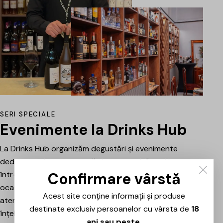
SERI SPECIALE
Evenimente la Drinks Hub
La Drinks Hub organizăm degustări și evenimente
dedicate celor care vor să descopere băuturi bune
Confirmare vârstă
într-o atmosferă relaxată. Fiecare întâlnire este o
ocazie de a explora vinuri, spumante sau alte băuturi
Acest site conține informații și produse
atent alese, prezentate și explicate pe scurt pentru a
destinate exclusiv persoanelor cu vârsta de
18
înțelege mai bine stilul, originea și caracterul fiecăruia.
ani sau peste
.