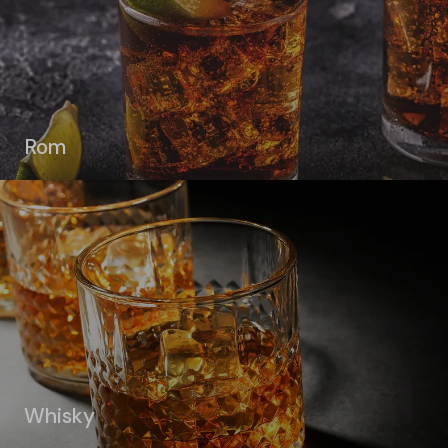
Rom
Whisky