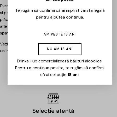
Evenimentele sunt potrivite atât pentru pasionați, cât
Te rugăm să confirmi că ai împlinit vârsta legală
și pentru cei care vor pur și simplu să petreacă o seară
pentru a putea continua.
plăcută între prieteni, să descopere băuturi noi și să
afle mai multe despre cramele sau producătorii din
spatele lor.
AM PESTE 18 ANI
Vezi evenimentele organizate de Drinks Hub și rezervă
NU AM 18 ANI
un loc la următoarea degustare.
Drinks Hub comercializează băuturi alcoolice.
Pentru a continua pe site, te rugăm să confirmi
EVENIMENTE
că ai cel puțin
18 ani
.
Selecție atentă