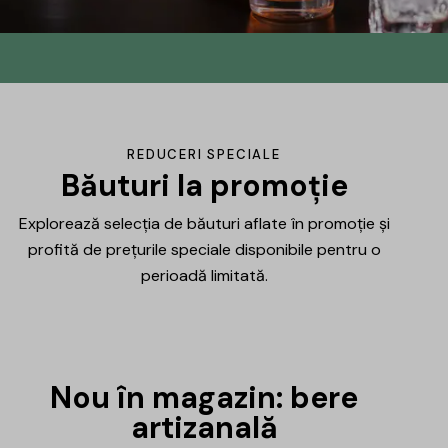
Din No.145 în
DrinksHub
Același proiect, un nume nou, iar ca
REDUCERI SPECIALE
mulțumire ți-am pregătit un mic cadou.
Băuturi la promoție
Explorează selecția de băuturi aflate în promoție și
Află mai multe
profită de prețurile speciale disponibile pentru o
perioadă limitată.
Nou în magazin: bere
artizanală