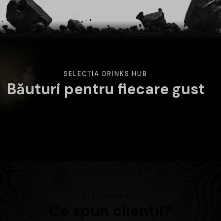
SELECȚIA DRINKS HUB
Băuturi pentru fiecare gust
Am pregătit o selecție variată de băuturi atent alese.
Alege categoria care te interesează și descoperă
produsele disponibile în magazin.
TESTIMONIALE
Ce spun clienții?