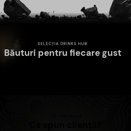
SELECȚIA DRINKS HUB
Băuturi pentru fiecare gust
Am pregătit o selecție variată de băuturi atent alese.
Alege categoria care te interesează și descoperă
produsele disponibile în magazin.
TESTIMONIALE
Ce spun clienții?