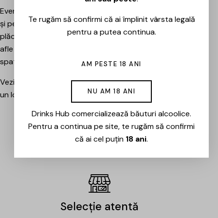
Evenimentele sunt potrivite atât pentru pasionați, cât
Te rugăm să confirmi că ai împlinit vârsta legală
și pentru cei care vor pur și simplu să petreacă o seară
pentru a putea continua.
plăcută între prieteni, să descopere băuturi noi și să
afle mai multe despre cramele sau producătorii din
spatele lor.
AM PESTE 18 ANI
Vezi evenimentele organizate de Drinks Hub și rezervă
NU AM 18 ANI
un loc la următoarea degustare.
Drinks Hub comercializează băuturi alcoolice.
Pentru a continua pe site, te rugăm să confirmi
EVENIMENTE
că ai cel puțin
18 ani
.
Selecție atentă