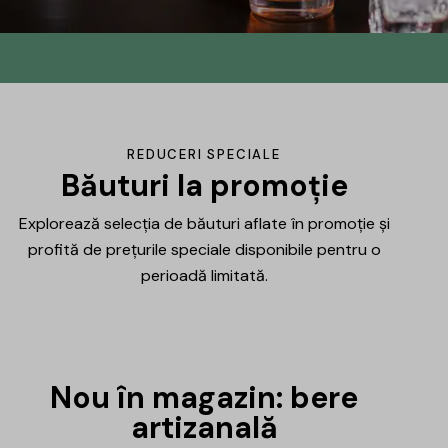
Din No.145 în
DrinksHub
Același proiect, un nume nou, iar ca
REDUCERI SPECIALE
mulțumire ți-am pregătit un mic cadou.
Băuturi la promoție
Explorează selecția de băuturi aflate în promoție și
Află mai multe
profită de prețurile speciale disponibile pentru o
perioadă limitată.
Nou în magazin: bere
artizanală