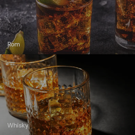
Rom
Whisky