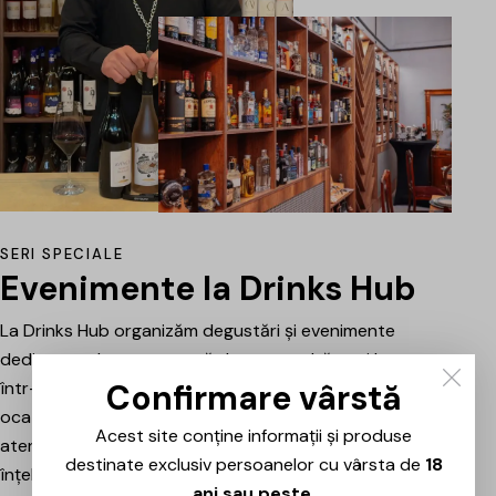
SERI SPECIALE
Evenimente la Drinks Hub
La Drinks Hub organizăm degustări și evenimente
dedicate celor care vor să descopere băuturi bune
Confirmare vârstă
într-o atmosferă relaxată. Fiecare întâlnire este o
ocazie de a explora vinuri, spumante sau alte băuturi
Acest site conține informații și produse
atent alese, prezentate și explicate pe scurt pentru a
destinate exclusiv persoanelor cu vârsta de
18
înțelege mai bine stilul, originea și caracterul fiecăruia.
ani sau peste
.