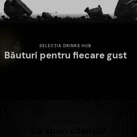
SELECȚIA DRINKS HUB
Băuturi pentru fiecare gust
Am pregătit o selecție variată de băuturi atent alese.
Alege categoria care te interesează și descoperă
produsele disponibile în magazin.
TESTIMONIALE
Ce spun clienții?