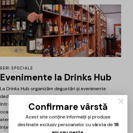
SERI SPECIALE
Evenimente la Drinks Hub
La Drinks Hub organizăm degustări și evenimente
dedicate celor care vor să descopere băuturi bune
Confirmare vârstă
într-o atmosferă relaxată. Fiecare întâlnire este o
ocazie de a explora vinuri, spumante sau alte băuturi
Acest site conține informații și produse
atent alese, prezentate și explicate pe scurt pentru a
destinate exclusiv persoanelor cu vârsta de
18
înțelege mai bine stilul, originea și caracterul fiecăruia.
ani sau peste
.