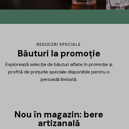
Din No.145 în
DrinksHub
Același proiect, un nume nou, iar ca
REDUCERI SPECIALE
mulțumire ți-am pregătit un mic cadou.
Băuturi la promoție
Explorează selecția de băuturi aflate în promoție și
Află mai multe
profită de prețurile speciale disponibile pentru o
perioadă limitată.
Nou în magazin: bere
artizanală