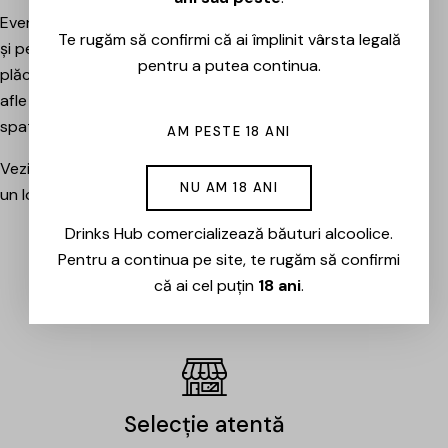
Evenimentele sunt potrivite atât pentru pasionați, cât
Te rugăm să confirmi că ai împlinit vârsta legală
și pentru cei care vor pur și simplu să petreacă o seară
pentru a putea continua.
plăcută între prieteni, să descopere băuturi noi și să
afle mai multe despre cramele sau producătorii din
spatele lor.
AM PESTE 18 ANI
Vezi evenimentele organizate de Drinks Hub și rezervă
NU AM 18 ANI
un loc la următoarea degustare.
Drinks Hub comercializează băuturi alcoolice.
Pentru a continua pe site, te rugăm să confirmi
EVENIMENTE
că ai cel puțin
18 ani
.
Selecție atentă