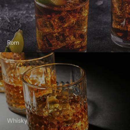
Rom
Whisky