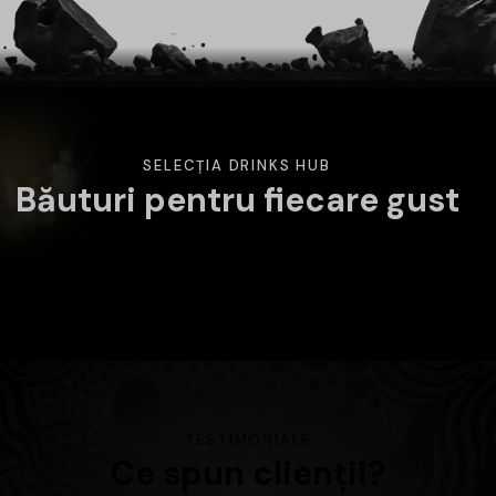
SELECȚIA DRINKS HUB
Băuturi pentru fiecare gust
Am pregătit o selecție variată de băuturi atent alese.
Alege categoria care te interesează și descoperă
produsele disponibile în magazin.
TESTIMONIALE
Ce spun clienții?