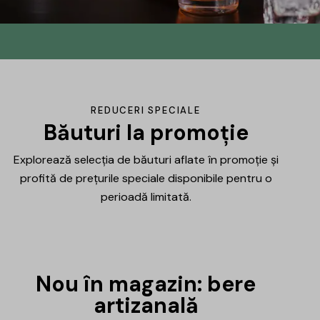
Din No.145 în
DrinksHub
Același proiect, un nume nou, iar ca
REDUCERI SPECIALE
mulțumire ți-am pregătit un mic cadou.
Băuturi la promoție
Explorează selecția de băuturi aflate în promoție și
Află mai multe
profită de prețurile speciale disponibile pentru o
perioadă limitată.
Nou în magazin: bere
artizanală