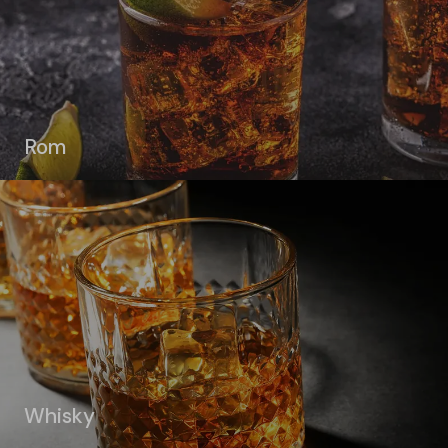
Rom
Whisky