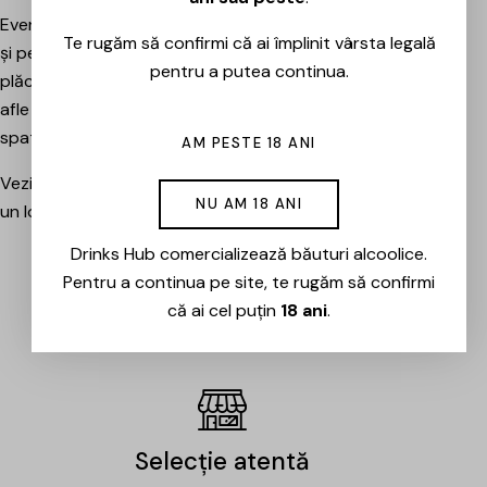
Evenimentele sunt potrivite atât pentru pasionați, cât
Te rugăm să confirmi că ai împlinit vârsta legală
și pentru cei care vor pur și simplu să petreacă o seară
pentru a putea continua.
plăcută între prieteni, să descopere băuturi noi și să
afle mai multe despre cramele sau producătorii din
spatele lor.
AM PESTE 18 ANI
Vezi evenimentele organizate de Drinks Hub și rezervă
NU AM 18 ANI
un loc la următoarea degustare.
Drinks Hub comercializează băuturi alcoolice.
Pentru a continua pe site, te rugăm să confirmi
EVENIMENTE
că ai cel puțin
18 ani
.
Selecție atentă