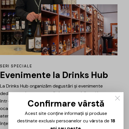
SERI SPECIALE
Evenimente la Drinks Hub
La Drinks Hub organizăm degustări și evenimente
dedicate celor care vor să descopere băuturi bune
Confirmare vârstă
într-o atmosferă relaxată. Fiecare întâlnire este o
ocazie de a explora vinuri, spumante sau alte băuturi
Acest site conține informații și produse
atent alese, prezentate și explicate pe scurt pentru a
destinate exclusiv persoanelor cu vârsta de
18
înțelege mai bine stilul, originea și caracterul fiecăruia.
ani sau peste
.