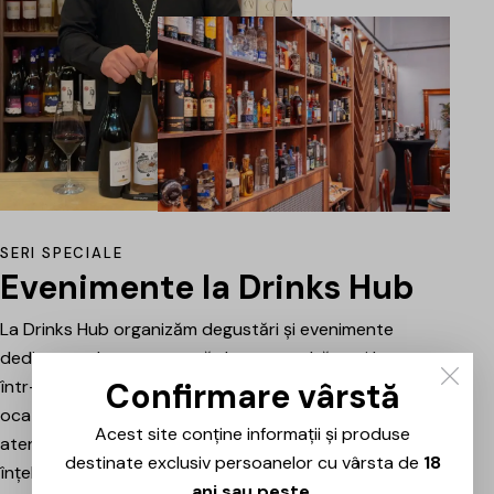
SERI SPECIALE
Evenimente la Drinks Hub
La Drinks Hub organizăm degustări și evenimente
dedicate celor care vor să descopere băuturi bune
Confirmare vârstă
într-o atmosferă relaxată. Fiecare întâlnire este o
ocazie de a explora vinuri, spumante sau alte băuturi
Acest site conține informații și produse
atent alese, prezentate și explicate pe scurt pentru a
destinate exclusiv persoanelor cu vârsta de
18
înțelege mai bine stilul, originea și caracterul fiecăruia.
ani sau peste
.