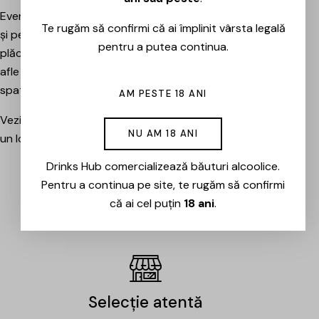
Evenimentele sunt potrivite atât pentru pasionați, cât
Te rugăm să confirmi că ai împlinit vârsta legală
și pentru cei care vor pur și simplu să petreacă o seară
pentru a putea continua.
plăcută între prieteni, să descopere băuturi noi și să
afle mai multe despre cramele sau producătorii din
spatele lor.
AM PESTE 18 ANI
Vezi evenimentele organizate de Drinks Hub și rezervă
NU AM 18 ANI
un loc la următoarea degustare.
Drinks Hub comercializează băuturi alcoolice.
Pentru a continua pe site, te rugăm să confirmi
EVENIMENTE
că ai cel puțin
18 ani
.
Selecție atentă