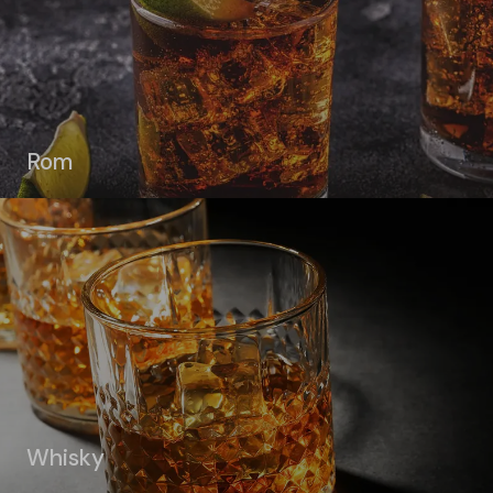
Rom
Whisky