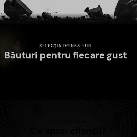
SELECȚIA DRINKS HUB
Băuturi pentru fiecare gust
Am pregătit o selecție variată de băuturi atent alese.
Alege categoria care te interesează și descoperă
produsele disponibile în magazin.
TESTIMONIALE
Ce spun clienții?