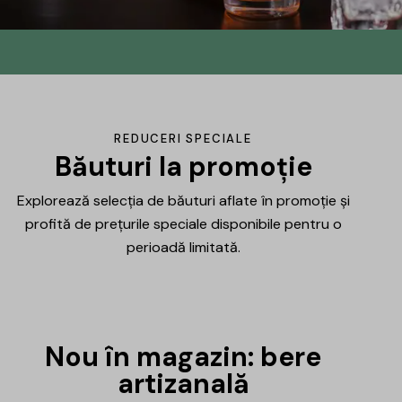
Din No.145 în
DrinksHub
Același proiect, un nume nou, iar ca
REDUCERI SPECIALE
mulțumire ți-am pregătit un mic cadou.
Băuturi la promoție
Explorează selecția de băuturi aflate în promoție și
Află mai multe
profită de prețurile speciale disponibile pentru o
perioadă limitată.
Nou în magazin: bere
artizanală