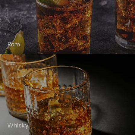
Rom
Whisky