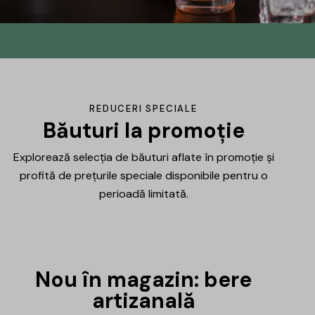
Din No.145 în
DrinksHub
Același proiect, un nume nou, iar ca
REDUCERI SPECIALE
mulțumire ți-am pregătit un mic cadou.
Băuturi la promoție
Explorează selecția de băuturi aflate în promoție și
Află mai multe
profită de prețurile speciale disponibile pentru o
perioadă limitată.
Nou în magazin: bere
artizanală