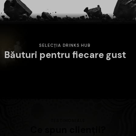
SELECȚIA DRINKS HUB
Băuturi pentru fiecare gust
Am pregătit o selecție variată de băuturi atent alese.
Alege categoria care te interesează și descoperă
produsele disponibile în magazin.
TESTIMONIALE
Ce spun clienții?