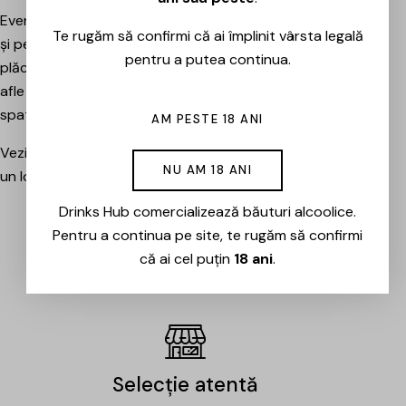
Evenimentele sunt potrivite atât pentru pasionați, cât
Te rugăm să confirmi că ai împlinit vârsta legală
și pentru cei care vor pur și simplu să petreacă o seară
pentru a putea continua.
plăcută între prieteni, să descopere băuturi noi și să
afle mai multe despre cramele sau producătorii din
spatele lor.
AM PESTE 18 ANI
Vezi evenimentele organizate de Drinks Hub și rezervă
NU AM 18 ANI
un loc la următoarea degustare.
Drinks Hub comercializează băuturi alcoolice.
Pentru a continua pe site, te rugăm să confirmi
EVENIMENTE
că ai cel puțin
18 ani
.
Selecție atentă