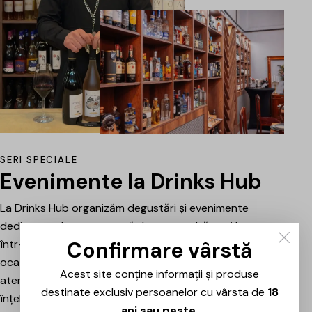
SERI SPECIALE
Evenimente la Drinks Hub
La Drinks Hub organizăm degustări și evenimente
dedicate celor care vor să descopere băuturi bune
Confirmare vârstă
într-o atmosferă relaxată. Fiecare întâlnire este o
ocazie de a explora vinuri, spumante sau alte băuturi
Acest site conține informații și produse
atent alese, prezentate și explicate pe scurt pentru a
destinate exclusiv persoanelor cu vârsta de
18
înțelege mai bine stilul, originea și caracterul fiecăruia.
ani sau peste
.