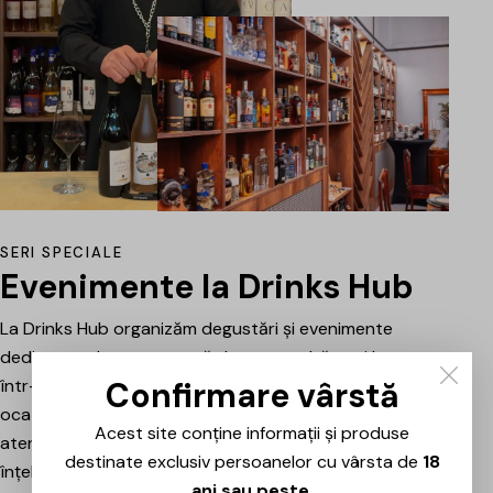
SERI SPECIALE
Evenimente la Drinks Hub
La Drinks Hub organizăm degustări și evenimente
dedicate celor care vor să descopere băuturi bune
Confirmare vârstă
într-o atmosferă relaxată. Fiecare întâlnire este o
ocazie de a explora vinuri, spumante sau alte băuturi
Acest site conține informații și produse
atent alese, prezentate și explicate pe scurt pentru a
destinate exclusiv persoanelor cu vârsta de
18
înțelege mai bine stilul, originea și caracterul fiecăruia.
ani sau peste
.