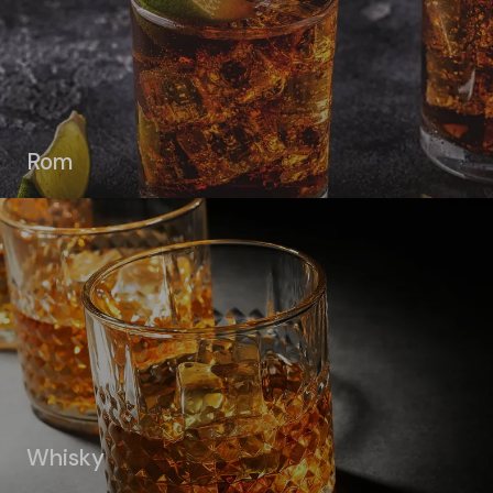
Rom
Whisky