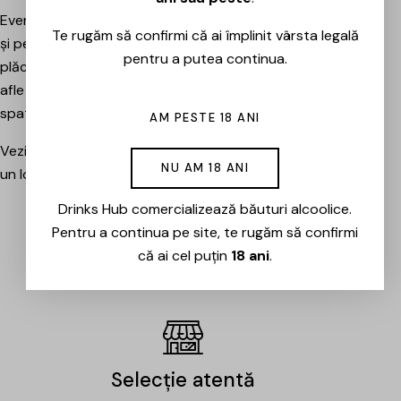
Evenimentele sunt potrivite atât pentru pasionați, cât
Te rugăm să confirmi că ai împlinit vârsta legală
și pentru cei care vor pur și simplu să petreacă o seară
pentru a putea continua.
plăcută între prieteni, să descopere băuturi noi și să
afle mai multe despre cramele sau producătorii din
spatele lor.
AM PESTE 18 ANI
Vezi evenimentele organizate de Drinks Hub și rezervă
NU AM 18 ANI
un loc la următoarea degustare.
Drinks Hub comercializează băuturi alcoolice.
Pentru a continua pe site, te rugăm să confirmi
EVENIMENTE
că ai cel puțin
18 ani
.
Selecție atentă