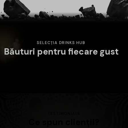
SELECȚIA DRINKS HUB
Băuturi pentru fiecare gust
Am pregătit o selecție variată de băuturi atent alese.
Alege categoria care te interesează și descoperă
produsele disponibile în magazin.
TESTIMONIALE
Ce spun clienții?