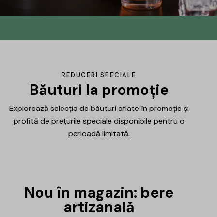
Din No.145 în
DrinksHub
Același proiect, un nume nou, iar ca
REDUCERI SPECIALE
mulțumire ți-am pregătit un mic cadou.
Băuturi la promoție
Explorează selecția de băuturi aflate în promoție și
Află mai multe
profită de prețurile speciale disponibile pentru o
perioadă limitată.
Nou în magazin: bere
artizanală