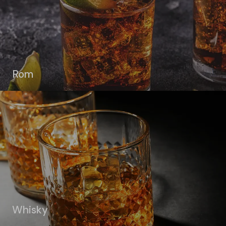
Rom
Whisky