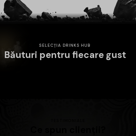
SELECȚIA DRINKS HUB
Băuturi pentru fiecare gust
Am pregătit o selecție variată de băuturi atent alese.
Alege categoria care te interesează și descoperă
produsele disponibile în magazin.
TESTIMONIALE
Ce spun clienții?