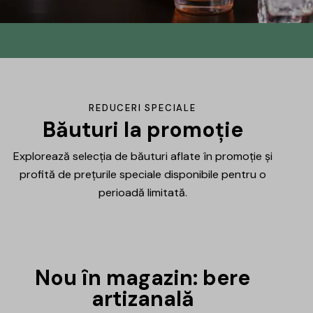
Din No.145 în
DrinksHub
Același proiect, un nume nou, iar ca
REDUCERI SPECIALE
mulțumire ți-am pregătit un mic cadou.
Băuturi la promoție
Explorează selecția de băuturi aflate în promoție și
Află mai multe
profită de prețurile speciale disponibile pentru o
perioadă limitată.
Nou în magazin: bere
artizanală