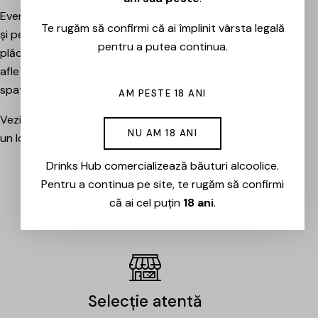
Evenimentele sunt potrivite atât pentru pasionați, cât
Te rugăm să confirmi că ai împlinit vârsta legală
și pentru cei care vor pur și simplu să petreacă o seară
pentru a putea continua.
plăcută între prieteni, să descopere băuturi noi și să
afle mai multe despre cramele sau producătorii din
spatele lor.
AM PESTE 18 ANI
Vezi evenimentele organizate de Drinks Hub și rezervă
NU AM 18 ANI
un loc la următoarea degustare.
Drinks Hub comercializează băuturi alcoolice.
Pentru a continua pe site, te rugăm să confirmi
EVENIMENTE
că ai cel puțin
18 ani
.
Selecție atentă