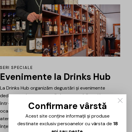
SERI SPECIALE
Evenimente la Drinks Hub
La Drinks Hub organizăm degustări și evenimente
dedicate celor care vor să descopere băuturi bune
Confirmare vârstă
într-o atmosferă relaxată. Fiecare întâlnire este o
ocazie de a explora vinuri, spumante sau alte băuturi
Acest site conține informații și produse
atent alese, prezentate și explicate pe scurt pentru a
destinate exclusiv persoanelor cu vârsta de
18
înțelege mai bine stilul, originea și caracterul fiecăruia.
ani sau peste
.