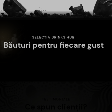
SELECȚIA DRINKS HUB
Băuturi pentru fiecare gust
Am pregătit o selecție variată de băuturi atent alese.
Alege categoria care te interesează și descoperă
produsele disponibile în magazin.
TESTIMONIALE
Ce spun clienții?