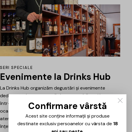
SERI SPECIALE
Evenimente la Drinks Hub
La Drinks Hub organizăm degustări și evenimente
dedicate celor care vor să descopere băuturi bune
Confirmare vârstă
într-o atmosferă relaxată. Fiecare întâlnire este o
ocazie de a explora vinuri, spumante sau alte băuturi
Acest site conține informații și produse
atent alese, prezentate și explicate pe scurt pentru a
destinate exclusiv persoanelor cu vârsta de
18
înțelege mai bine stilul, originea și caracterul fiecăruia.
ani sau peste
.