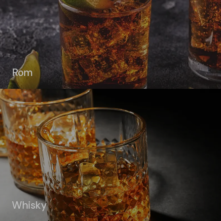
Rom
Whisky