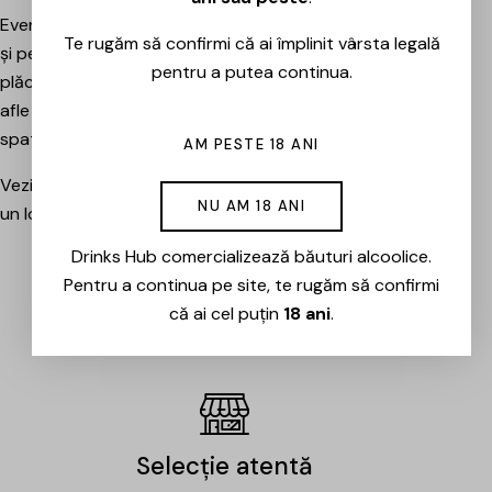
Evenimentele sunt potrivite atât pentru pasionați, cât
Te rugăm să confirmi că ai împlinit vârsta legală
și pentru cei care vor pur și simplu să petreacă o seară
pentru a putea continua.
plăcută între prieteni, să descopere băuturi noi și să
afle mai multe despre cramele sau producătorii din
spatele lor.
AM PESTE 18 ANI
Vezi evenimentele organizate de Drinks Hub și rezervă
NU AM 18 ANI
un loc la următoarea degustare.
Drinks Hub comercializează băuturi alcoolice.
Pentru a continua pe site, te rugăm să confirmi
EVENIMENTE
că ai cel puțin
18 ani
.
Selecție atentă