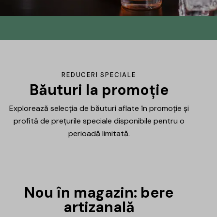
Din No.145 în
DrinksHub
Același proiect, un nume nou, iar ca
REDUCERI SPECIALE
mulțumire ți-am pregătit un mic cadou.
Băuturi la promoție
Explorează selecția de băuturi aflate în promoție și
Află mai multe
profită de prețurile speciale disponibile pentru o
perioadă limitată.
Nou în magazin: bere
artizanală