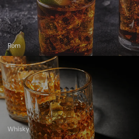
Rom
Whisky