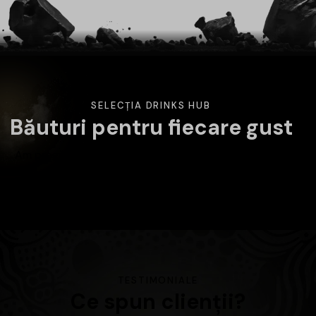
SELECȚIA DRINKS HUB
Băuturi pentru fiecare gust
Am pregătit o selecție variată de băuturi atent alese.
Alege categoria care te interesează și descoperă
produsele disponibile în magazin.
TESTIMONIALE
Ce spun clienții?