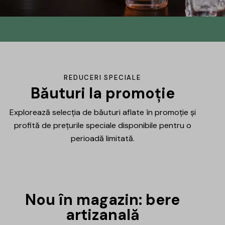
Din No.145 în
DrinksHub
Același proiect, un nume nou, iar ca
REDUCERI SPECIALE
mulțumire ți-am pregătit un mic cadou.
Băuturi la promoție
Explorează selecția de băuturi aflate în promoție și
Află mai multe
profită de prețurile speciale disponibile pentru o
perioadă limitată.
Nou în magazin: bere
artizanală