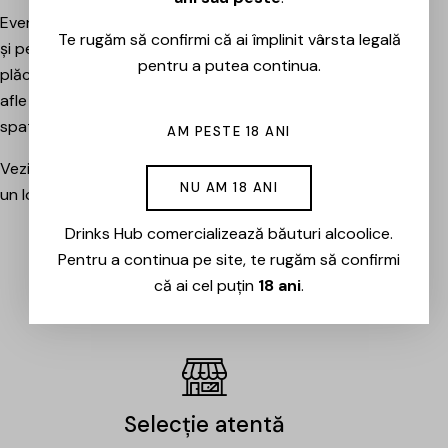
Evenimentele sunt potrivite atât pentru pasionați, cât
Te rugăm să confirmi că ai împlinit vârsta legală
și pentru cei care vor pur și simplu să petreacă o seară
pentru a putea continua.
plăcută între prieteni, să descopere băuturi noi și să
afle mai multe despre cramele sau producătorii din
spatele lor.
AM PESTE 18 ANI
Vezi evenimentele organizate de Drinks Hub și rezervă
NU AM 18 ANI
un loc la următoarea degustare.
Drinks Hub comercializează băuturi alcoolice.
Pentru a continua pe site, te rugăm să confirmi
EVENIMENTE
că ai cel puțin
18 ani
.
Selecție atentă