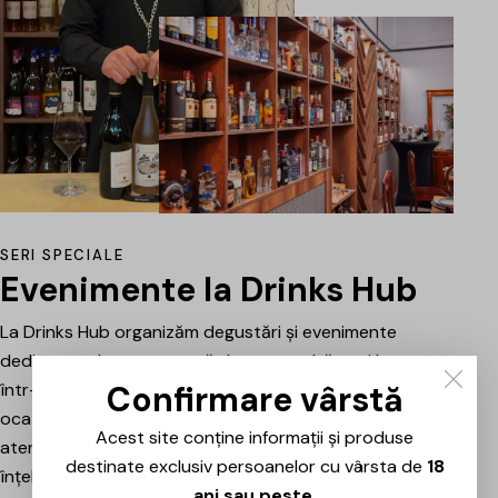
SERI SPECIALE
Evenimente la Drinks Hub
La Drinks Hub organizăm degustări și evenimente
dedicate celor care vor să descopere băuturi bune
Confirmare vârstă
într-o atmosferă relaxată. Fiecare întâlnire este o
ocazie de a explora vinuri, spumante sau alte băuturi
Acest site conține informații și produse
atent alese, prezentate și explicate pe scurt pentru a
destinate exclusiv persoanelor cu vârsta de
18
înțelege mai bine stilul, originea și caracterul fiecăruia.
ani sau peste
.