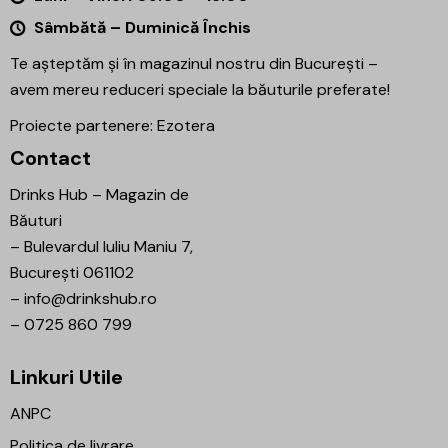
Sâmbătă – Duminică Închis
Te așteptăm și în magazinul nostru din București –
avem mereu reduceri speciale la băuturile preferate!
Proiecte partenere:
Ezotera
Contact
Drinks Hub – Magazin de
Băuturi
–
Bulevardul Iuliu Maniu 7,
București 061102
–
info@drinkshub.ro
–
0725 860 799
Linkuri Utile
ANPC
Politica de livrare