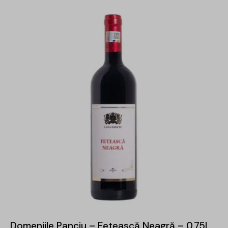
Domeniile Panciu – Fetească Neagră – 0.75L