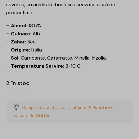
savuros, cu aciditate bună și o senzație clară de
prospețime.
– Alcool:
13.5%
– Culoare:
Alb
– Zahar:
Sec
– Origine:
Italia
– Soi:
Carricante, Catarratto, Minella, Inzolia.
– Temperatura Servire:
8-10 C
2 în stoc
Cumpărați acest articol și obțineți
11
Puncte
- o
valoare de
1,65
lei