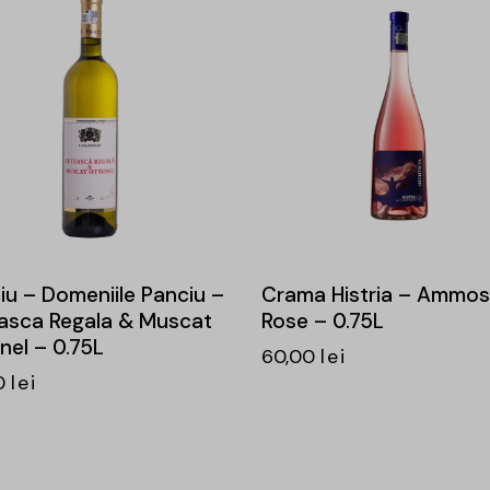
iu – Domeniile Panciu –
Crama Histria – Ammos
asca Regala & Muscat
Rose – 0.75L
nel – 0.75L
60,00
lei
0
lei