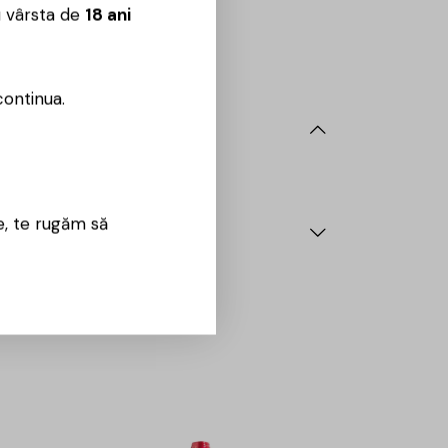
u vârsta de
18 ani
 09:00 – 18:00
continua.
e, te rugăm să