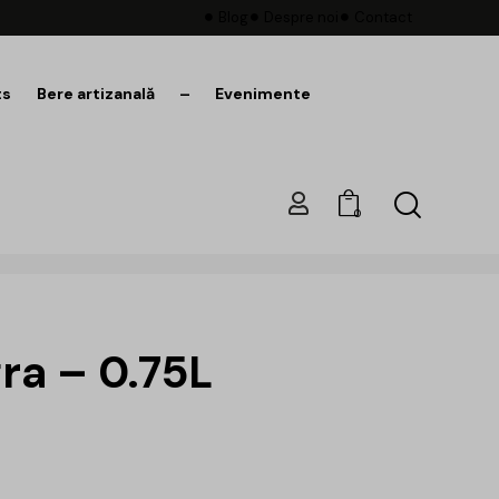
Blog
Despre noi
Contact
ts
Bere artizanală
–
Evenimente
0
ra – 0.75L