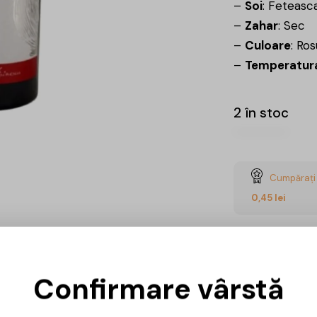
–
Soi
: Feteasc
–
Zahar
: Sec
–
Culoare
: Ros
–
Temperatura
2 în stoc
Cumpărați 
0,45
lei
Confirmare vârstă
Ai întrebări? 