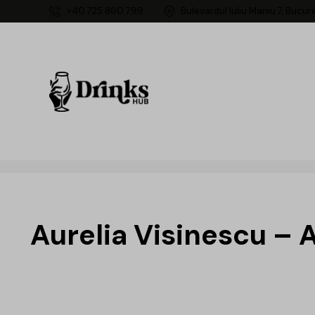
+40 725 860 799
Bulevardul Iuliu Maniu 7, Bucur
Aurelia Visinescu – 