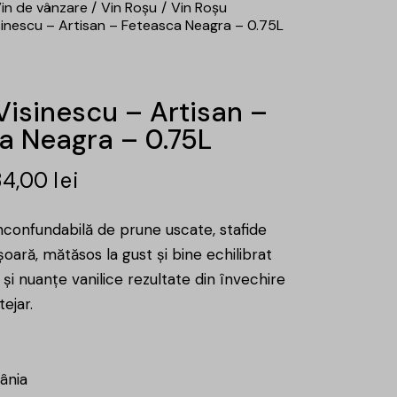
in de vânzare
Vin Roșu
Vin Roșu
sinescu – Artisan – Feteasca Neagra – 0.75L
Visinescu – Artisan –
a Neagra – 0.75L
34,00
lei
nconfundabilă de prune uscate, stafide
șoară, mătăsos la gust și bine echilibrat
e şi nuanțe vanilice rezultate din învechire
tejar.
ânia