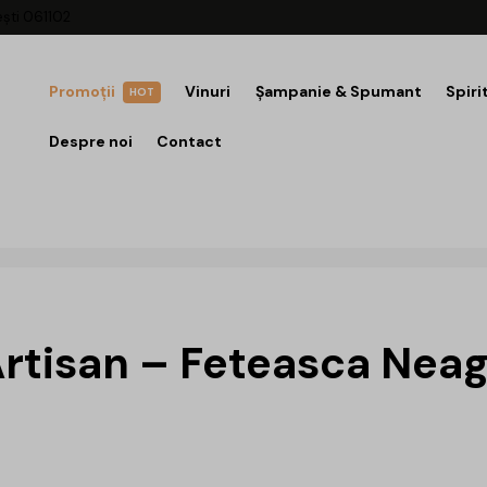
ești 061102
Promoții
Vinuri
Șampanie & Spumant
Spiri
HOT
Despre noi
Contact
Artisan – Feteasca Neag