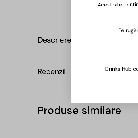
Acest site conți
Te rugăm
Descriere
Drinks Hub co
Recenzii
Produse similare