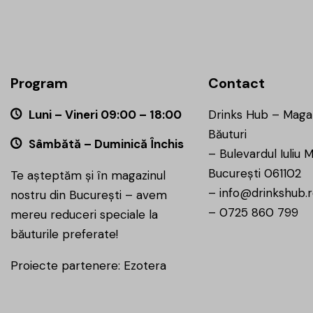
Program
Contact
Luni – Vineri 09:00 – 18:00
Drinks Hub – Maga
Băuturi
Sâmbătă – Duminică Închis
–
Bulevardul Iuliu M
București 061102
Te așteptăm și în magazinul
–
info@drinkshub.
nostru din București – avem
–
0725 860 799
mereu reduceri speciale la
băuturile preferate!
Proiecte partenere:
Ezotera