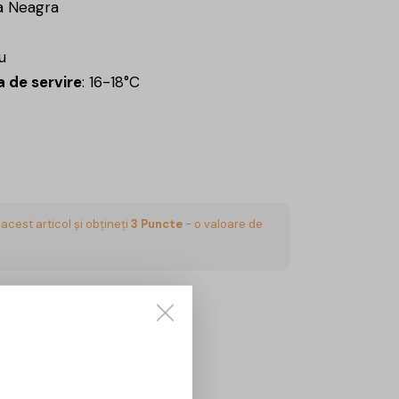
a Neagra
u
 de servire
: 16-18°C
acest articol și obțineți
3
Puncte
- o valoare de
CUMPĂRĂ
Sună aici:
0725860799