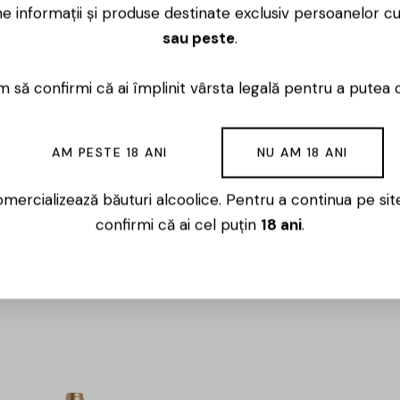
ne informații și produse destinate exclusiv persoanelor c
Luni – Vineri
sau peste
.
 să confirmi că ai împlinit vârsta legală pentru a putea 
AM PESTE 18 ANI
NU AM 18 ANI
mercializează băuturi alcoolice. Pentru a continua pe sit
confirmi că ai cel puțin
18 ani
.