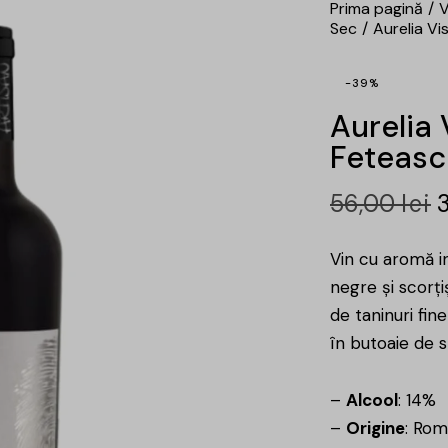
Prima pagină
V
Sec
Aurelia Vi
-39%
Aurelia 
Feteasc
56,00
lei
Vin cu aromă i
negre și scorți
de taninuri fin
în butoaie de s
–
Alcool
: 14%
–
Origine
: Rom