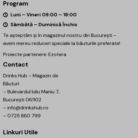
Program
Luni – Vineri 09:00 – 18:00
Sâmbătă – Duminică Închis
Te așteptăm și în magazinul nostru din București –
avem mereu reduceri speciale la băuturile preferate!
Proiecte partenere:
Ezotera
Contact
Drinks Hub – Magazin de
Băuturi
–
Bulevardul Iuliu Maniu 7,
București 061102
–
info@drinkshub.ro
–
0725 860 799
Linkuri Utile