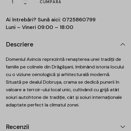
CUMPĂRĂ
Ai întrebări? Sună aici:
0725860799
Luni – Vineri 09:00 – 18:00
Descriere
Domeniul Avincis reprezintă renașterea unei tradiții de
familie pe colinele din Drăgășani, îmbinând istoria locului
cu o viziune oenologică și arhitecturală modernă.
Situată pe dealul Dobrușa, crama se dedică punerii în
valoare a terroir-ului local unic, cultivând cu grijă atât
soiuri autohtone de tradiție, cât și soiuri internaționale
adaptate perfect la climatul zonei.
Recenzii