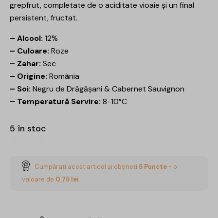
grepfrut, completate de o aciditate vioaie și un final
persistent, fructat.
– Alcool:
12%
– Culoare:
Roze
– Zahar:
Sec
– Origine:
România
– Soi:
Negru de Drăgășani & Cabernet Sauvignon
– Temperatură Servire:
8-10°C
5 în stoc
Cumpărați acest articol și obțineți
5
Puncte
- o
valoare de
0,75
lei