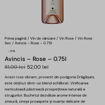
Prima pagină
Vin de vânzare
Vin Rose
Vin Rose
Sec
Avincis – Rose – 0.75l
-15%
Avincis – Rose – 0.75l
61,00
lei
52,00
lei
Acest roze vibrant, provenit din podgoria Drăgășani,
este obținut dintr-un blend echilibrat. Vinificarea
meticuloasă păstrează prospețimea naturală a
strugurilor. Buchetul dezvăluie arome intense de
zmeură, cireșe proaspete și nuanțe delicate de