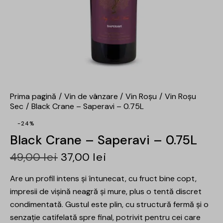
Prima pagină
Vin de vânzare
Vin Roșu
Vin Roșu
Sec
Black Crane – Saperavi – 0.75L
-24%
Black Crane – Saperavi – 0.75L
49,00
lei
37,00
lei
Are un profil intens și întunecat, cu fruct bine copt,
impresii de vișină neagră și mure, plus o tentă discret
condimentată. Gustul este plin, cu structură fermă și o
senzație catifelată spre final, potrivit pentru cei care