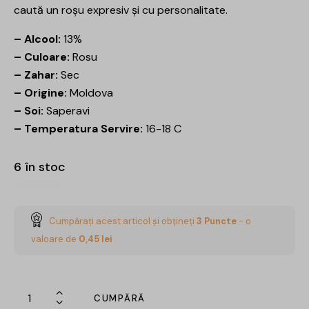
caută un roșu expresiv și cu personalitate.
– Alcool:
13%
– Culoare:
Rosu
– Zahar:
Sec
– Origine:
Moldova
– Soi:
Saperavi
– Temperatura Servire:
16-18 C
6 în stoc
Cumpărați acest articol și obțineți
3
Puncte
- o
valoare de
0,45
lei
CUMPĂRĂ