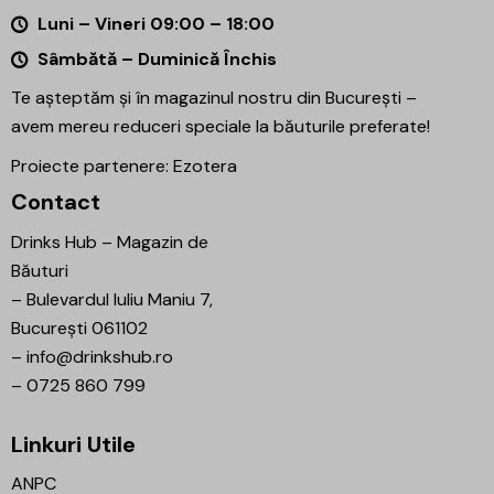
Luni – Vineri 09:00 – 18:00
Sâmbătă – Duminică Închis
Te așteptăm și în magazinul nostru din București –
avem mereu reduceri speciale la băuturile preferate!
Proiecte partenere:
Ezotera
Contact
Drinks Hub – Magazin de
Băuturi
–
Bulevardul Iuliu Maniu 7,
București 061102
–
info@drinkshub.ro
–
0725 860 799
Linkuri Utile
ANPC