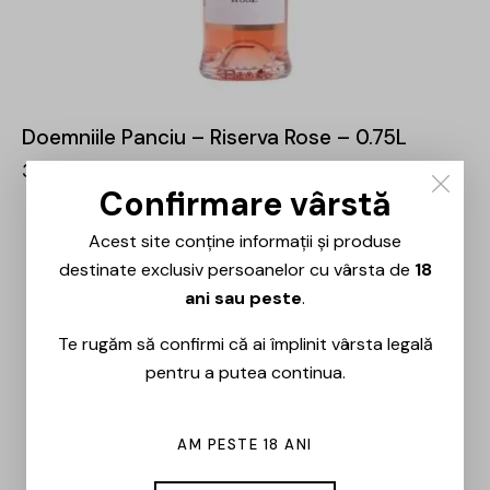
Doemniile Panciu – Riserva Rose – 0.75L
35,00
lei
Confirmare vârstă
Acest site conține informații și produse
OUT OF STOCK
-30%
destinate exclusiv persoanelor cu vârsta de
18
ani sau peste
.
Te rugăm să confirmi că ai împlinit vârsta legală
pentru a putea continua.
AM PESTE 18 ANI