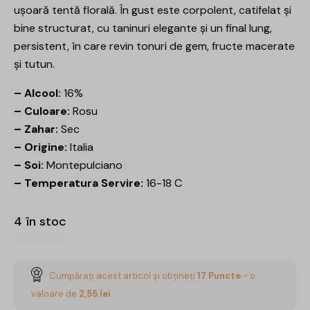
ușoară tentă florală. În gust este corpolent, catifelat și
bine structurat, cu taninuri elegante și un final lung,
persistent, în care revin tonuri de gem, fructe macerate
și tutun.
– Alcool:
16%
– Culoare:
Rosu
– Zahar:
Sec
– Origine:
Italia
– Soi:
Montepulciano
– Temperatura Servire:
16-18 C
4 în stoc
Cumpărați acest articol și obțineți
17
Puncte
- o
valoare de
2,55
lei