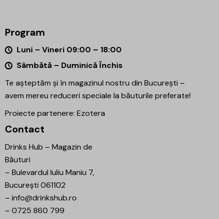
Program
Luni – Vineri 09:00 – 18:00
Sâmbătă – Duminică Închis
Te așteptăm și în magazinul nostru din București –
avem mereu reduceri speciale la băuturile preferate!
Proiecte partenere:
Ezotera
Contact
Drinks Hub – Magazin de
Băuturi
–
Bulevardul Iuliu Maniu 7,
București 061102
–
info@drinkshub.ro
–
0725 860 799