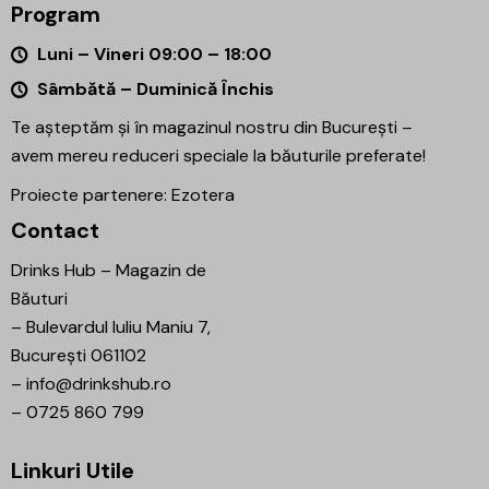
Program
Luni – Vineri 09:00 – 18:00
Sâmbătă – Duminică Închis
Te așteptăm și în magazinul nostru din București –
avem mereu reduceri speciale la băuturile preferate!
Proiecte partenere:
Ezotera
Contact
Drinks Hub – Magazin de
Băuturi
–
Bulevardul Iuliu Maniu 7,
București 061102
–
info@drinkshub.ro
–
0725 860 799
Linkuri Utile