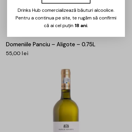
Drinks Hub comercializează băuturi alcoolice.
Pentru a continua pe site, te rugăm să confirmi
că ai cel puțin
18 ani
.
Domeniile Panciu – Aligote – 0.75L
55,00
lei