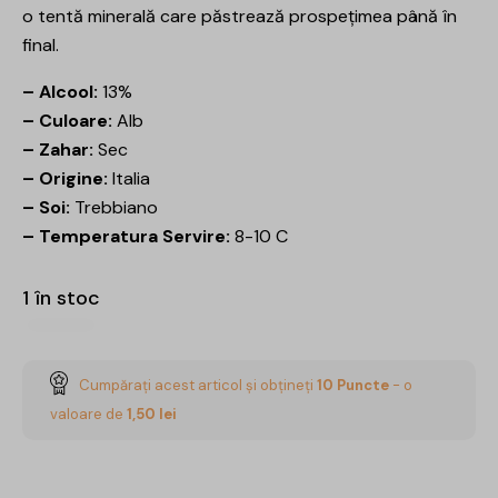
o tentă minerală care păstrează prospețimea până în
final.
– Alcool:
13%
– Culoare:
Alb
– Zahar:
Sec
– Origine:
Italia
– Soi:
Trebbiano
– Temperatura Servire:
8-10 C
1 în stoc
Cumpărați acest articol și obțineți
10
Puncte
- o
valoare de
1,50
lei