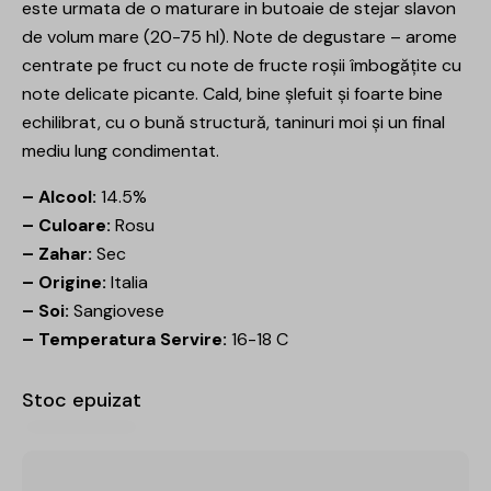
este urmata de o maturare in butoaie de stejar slavon
de volum mare (20-75 hl). Note de degustare – arome
centrate pe fruct cu note de fructe roșii îmbogățite cu
note delicate picante. Cald, bine șlefuit și foarte bine
echilibrat, cu o bună structură, taninuri moi și un final
mediu lung condimentat.
– Alcool:
14.5%
– Culoare:
Rosu
– Zahar:
Sec
– Origine:
Italia
– Soi:
Sangiovese
– Temperatura Servire:
16-18 C
Stoc epuizat