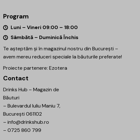
Program
Luni – Vineri 09:00 – 18:00
Sâmbătă – Duminică Închis
Te așteptăm și în magazinul nostru din București –
avem mereu reduceri speciale la băuturile preferate!
Proiecte partenere:
Ezotera
Contact
Drinks Hub – Magazin de
Băuturi
–
Bulevardul Iuliu Maniu 7,
București 061102
–
info@drinkshub.ro
–
0725 860 799