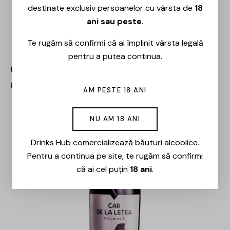
destinate exclusiv persoanelor cu vârsta de
18
ani sau peste
.
Te rugăm să confirmi că ai împlinit vârsta legală
pentru a putea continua.
Crama Histria – Negru de Histria – 0.75L
61,00
lei
AM PESTE 18 ANI
-29%
NU AM 18 ANI
Drinks Hub comercializează băuturi alcoolice.
Pentru a continua pe site, te rugăm să confirmi
că ai cel puțin
18 ani
.