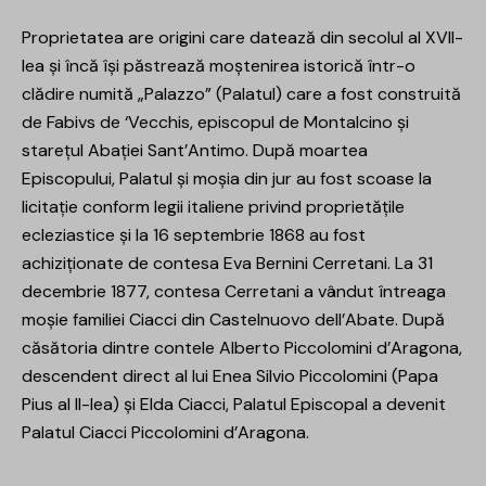
Proprietatea are origini care datează din secolul al XVII-
lea și încă își păstrează moștenirea istorică într-o
clădire numită „Palazzo” (Palatul) care a fost construită
de Fabivs de ‘Vecchis, episcopul de Montalcino și
starețul Abației Sant’Antimo. După moartea
Episcopului, Palatul și moșia din jur au fost scoase la
licitație conform legii italiene privind proprietățile
ecleziastice și la 16 septembrie 1868 au fost
achiziționate de contesa Eva Bernini Cerretani. La 31
decembrie 1877, contesa Cerretani a vândut întreaga
moșie familiei Ciacci din Castelnuovo dell’Abate. După
căsătoria dintre contele Alberto Piccolomini d’Aragona,
descendent direct al lui Enea Silvio Piccolomini (Papa
Pius al II-lea) și Elda Ciacci, Palatul Episcopal a devenit
Palatul Ciacci Piccolomini d’Aragona.