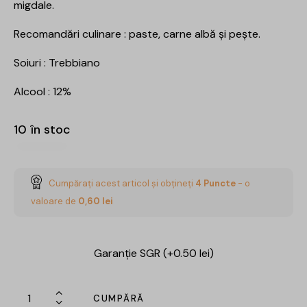
migdale.
Recomandări culinare : paste, carne albă și pește.
Soiuri : Trebbiano
Alcool : 12%
10 în stoc
Cumpărați acest articol și obțineți
4
Puncte
- o
valoare de
0,60
lei
Garanție SGR (+0.50 lei)
CUMPĂRĂ