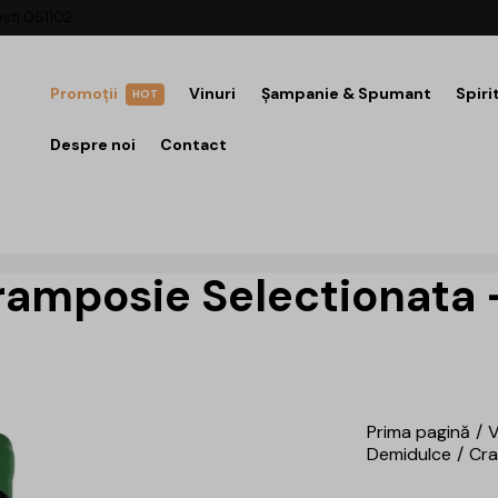
ești 061102
Promoții
Vinuri
Șampanie & Spumant
Spiri
HOT
Despre noi
Contact
amposie Selectionata 
Prima pagină
V
Demidulce
Cra