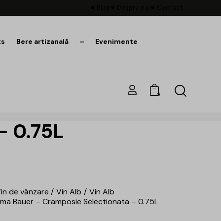
Blog
Despre noi
Contact
ts
Bere artizanală
–
Evenimente
0
– 0.75L
in de vânzare
Vin Alb
Vin Alb
ma Bauer – Cramposie Selectionata – 0.75L