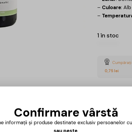
–
Culoare
: Alb
–
Temperatura
1 în stoc
Cumpărați 
0,75
lei
CUMPĂ
Confirmare vârstă
Ai întrebări? 
ne informații și produse destinate exclusiv persoanelor c
Luni – Vineri
sau peste
.