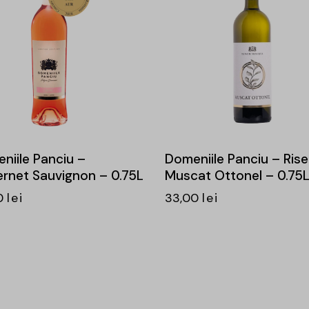
niile Panciu –
Domeniile Panciu – Rise
rnet Sauvignon – 0.75L
Muscat Ottonel – 0.75
0
lei
33,00
lei