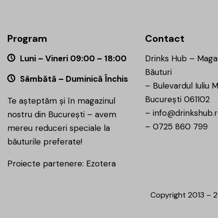
Program
Contact
Luni – Vineri 09:00 – 18:00
Drinks Hub – Maga
Băuturi
Sâmbătă – Duminică Închis
–
Bulevardul Iuliu M
București 061102
Te așteptăm și în magazinul
–
info@drinkshub.
nostru din București – avem
–
0725 860 799
mereu reduceri speciale la
băuturile preferate!
Proiecte partenere:
Ezotera
Copyright 2013 – 2