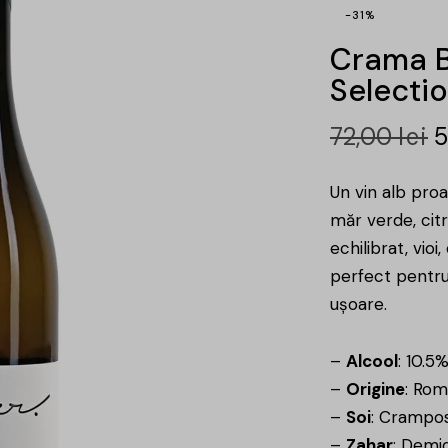
-31%
Crama B
Selectio
72,00
lei
Un vin alb pro
măr verde, citr
echilibrat, vioi
perfect pentr
ușoare.
–
Alcool
: 10.5
–
Origine
: Rom
–
Soi
: Crampos
–
Zahar
: Demi