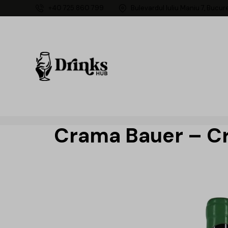
+40 725 860 799
Bulevardul Iuliu Maniu 7, Bucur
Crama Bauer – Cr