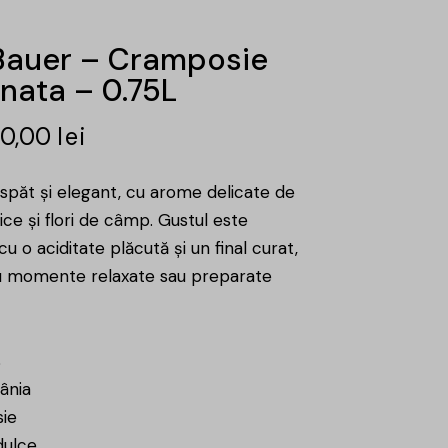
auer – Cramposie
nata – 0.75L
50,00
lei
aspăt și elegant, cu arome delicate de
ice și flori de câmp. Gustul este
, cu o aciditate plăcută și un final curat,
u momente relaxate sau preparate
%
ânia
ie
dulce