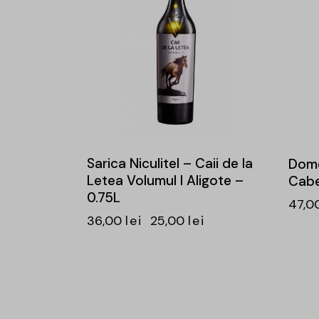
Sarica Niculitel – Caii de la
Dome
Letea Volumul I Aligote –
Cabe
0.75L
47,0
36,00
lei
25,00
lei