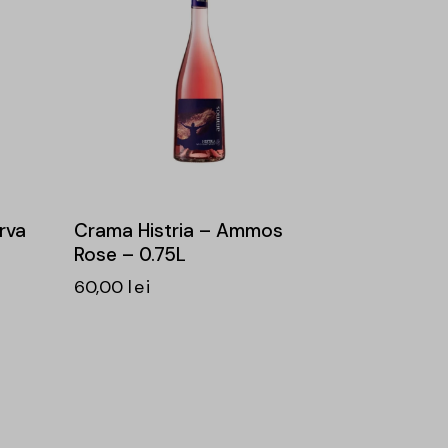
rva
Crama Histria – Ammos
L
Rose – 0.75L
60,00
lei