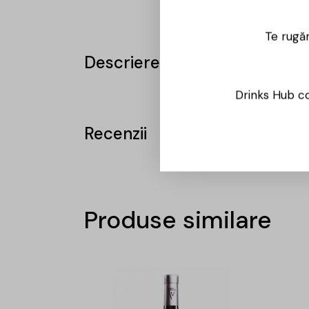
Te rugăm
Descriere
Drinks Hub co
Recenzii
Produse similare
-31%