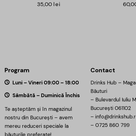
35,00
lei
60,0
Program
Contact
Luni – Vineri 09:00 – 18:00
Drinks Hub – Maga
Băuturi
Sâmbătă – Duminică Închis
–
Bulevardul Iuliu M
București 061102
Te așteptăm și în magazinul
–
info@drinkshub.
nostru din București – avem
–
0725 860 799
mereu reduceri speciale la
băuturile preferate!