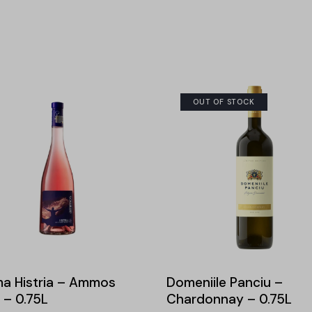
OUT OF STOCK
a Histria – Ammos
Domeniile Panciu –
 – 0.75L
Chardonnay – 0.75L