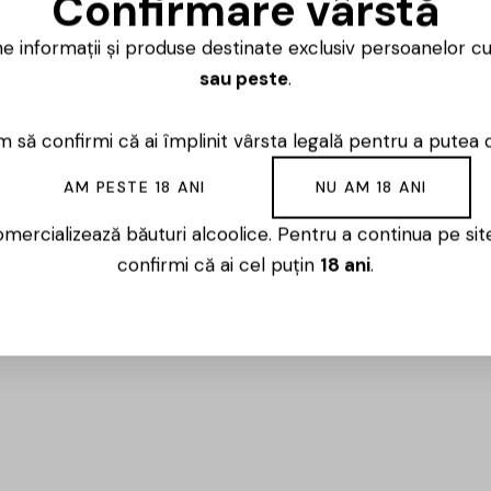
Confirmare vârstă
ne informații și produse destinate exclusiv persoanelor c
Ai întrebări? 
sau peste
.
Luni – Vineri
 să confirmi că ai împlinit vârsta legală pentru a putea 
AM PESTE 18 ANI
NU AM 18 ANI
mercializează băuturi alcoolice. Pentru a continua pe sit
sc din Oltenia, cu o istorie importantă în zona Sâmbure
confirmi că ai cel puțin
18 ani
.
. Gama Château Valvis este poziționată mai sus în portofol