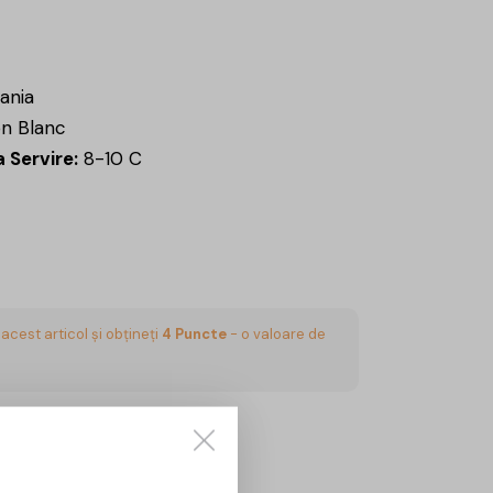
ania
n Blanc
 Servire:
8-10 C
acest articol și obțineți
4
Puncte
- o valoare de
CUMPĂRĂ