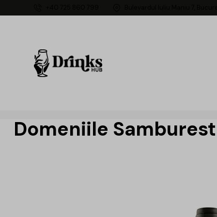
+40 725 860 799
Bulevardul Iuliu Maniu 7, Bucur
Domeniile Samburesti