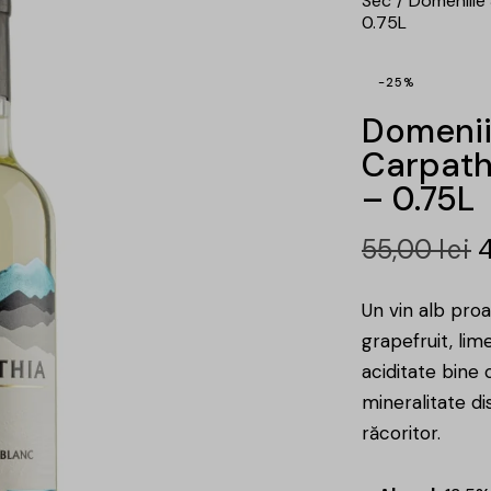
Sec
Domeniile
0.75L
-25%
Domenii
Carpath
– 0.75L
55,00
lei
Un vin alb proas
grapefruit, lim
aciditate bine 
mineralitate di
răcoritor.