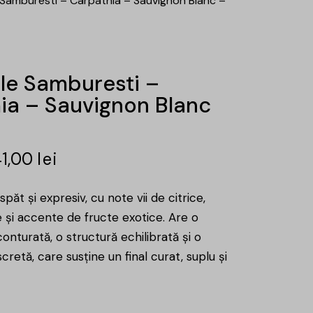
 Samburesti – Carpathia – Sauvignon Blanc –
le Samburesti –
ia – Sauvignon Blanc
41,00
lei
păt și expresiv, cu note vii de citrice,
e și accente de fructe exotice. Are o
conturată, o structură echilibrată și o
scretă, care susține un final curat, suplu și