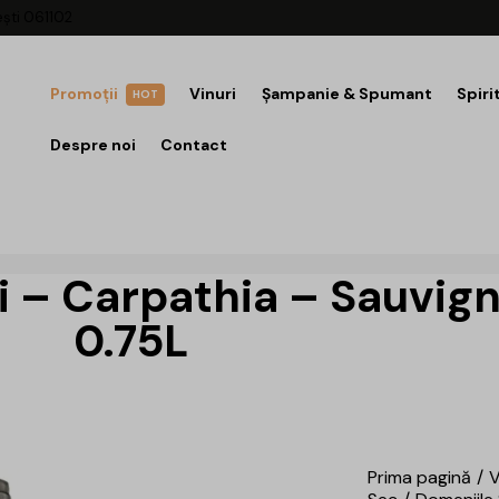
ești 061102
Promoții
Vinuri
Șampanie & Spumant
Spiri
HOT
Despre noi
Contact
 – Carpathia – Sauvign
0.75L
Prima pagină
V