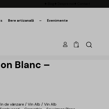
Blog
Despre noi
Contact
ts
Bere artizanală
–
Evenimente
0
on Blanc –
in de vânzare
Vin Alb
Vin Alb