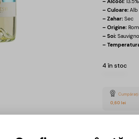
– Alcool:
13.5%
– Culoare:
Alb
– Zahar:
Sec
– Origine:
Rom
– Soi:
Sauvigno
– Temperatura
4 în stoc
Cumpărați 
0,60
lei