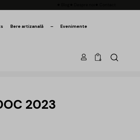
Blog
Despre noi
Contact
ts
Bere artizanală
–
Evenimente
0
 DOC 2023