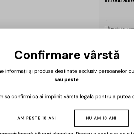
Introdu adre
Am citit și ac
Confirmare vârstă
ne informații și produse destinate exclusiv persoanelor c
Ai întrebări? 
sau peste
.
Luni – Vineri
 să confirmi că ai împlinit vârsta legală pentru a putea 
AM PESTE 18 ANI
NU AM 18 ANI
 DOC 2023 surprinde esența prospețimii nord-italiene înt
mercializează băuturi alcoolice. Pentru a continua pe sit