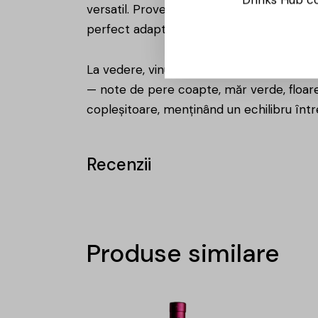
versatil. Provenit din zonele răcoroase al
perfect adaptat gusturilor contemporan
La vedere, vinul afișează o culoare galben-
— note de pere coapte, măr verde, floare 
copleșitoare, menținând un echilibru într
Recenzii
Produse similare