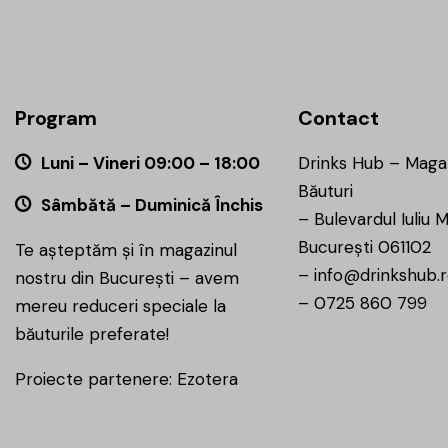
Program
Contact
Luni – Vineri 09:00 – 18:00
Drinks Hub – Maga
Băuturi
Sâmbătă – Duminică Închis
–
Bulevardul Iuliu M
București 061102
Te așteptăm și în magazinul
–
info@drinkshub.
nostru din București – avem
–
0725 860 799
mereu reduceri speciale la
băuturile preferate!
Proiecte partenere:
Ezotera