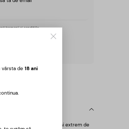
sa ta de email
cept
termenii și condițiile.
u vârsta de
18 ani
Sună aici:
0725860799
 09:00 – 18:00
continua.
r-un vin alb modern, curat și extrem de
e, te rugăm să