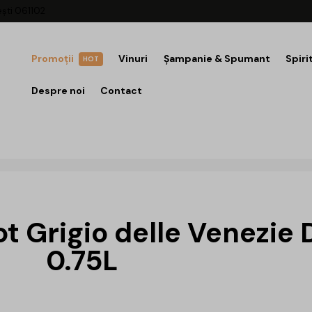
ești 061102
Promoții
Vinuri
Șampanie & Spumant
Spiri
HOT
Despre noi
Contact
ot Grigio delle Venezie
0.75L