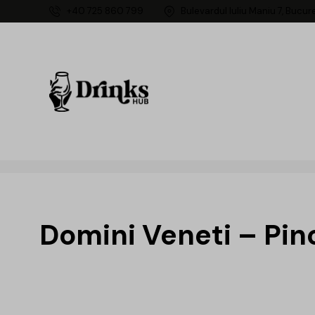
+40 725 860 799
Bulevardul Iuliu Maniu 7, Bucur
Domini Veneti – Pin