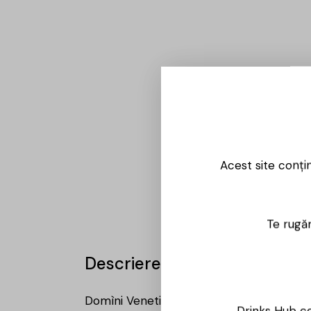
Acest site conți
Te rugăm
Descriere
Domìni Veneti Pinot Grigio delle Venezie
Drinks Hub co