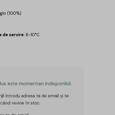
a
igio (100%)
 de servire
: 8-10°C
us este momentan indisponibil.
iji! Introdu adresa ta de email și te
când revine în stoc.