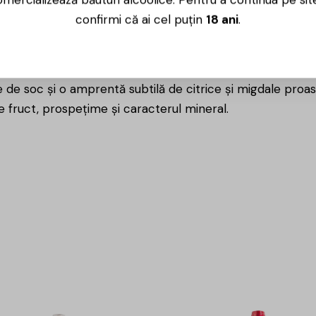
e podgoriilor venete, acest Pinot Grigio se remarcă prin cl
confirmi că ai cel puțin
18 ani
.
e.
pai deschis, cu reflexii argintii ce sugerează vitalitate și
de soc și o amprentă subtilă de citrice și migdale proasp
e fruct, prospețime și caracterul mineral.