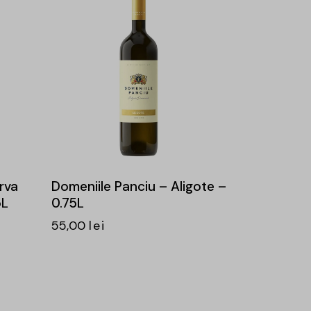
rva
Domeniile Panciu – Aligote –
5L
0.75L
55,00
lei