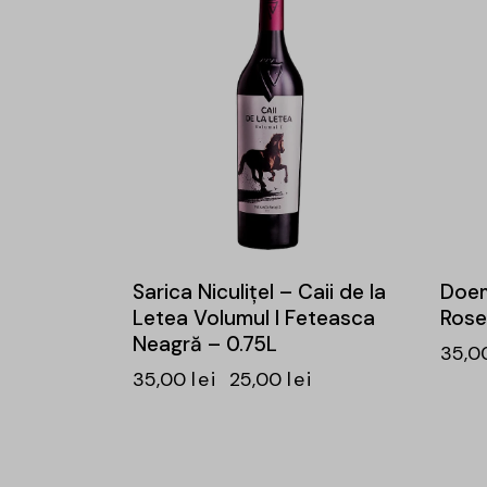
-29%
Sarica Niculițel – Caii de la
Doem
Letea Volumul I Feteasca
Rose
Neagră – 0.75L
35,0
35,00
lei
25,00
lei