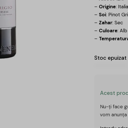
–
Origine
: Itali
–
Soi
: Pinot Gr
–
Zahar
: Sec
–
Culoare
: Alb
–
Temperatura
Stoc epuizat
Acest prod
Nu-ți face gr
vom anunța 