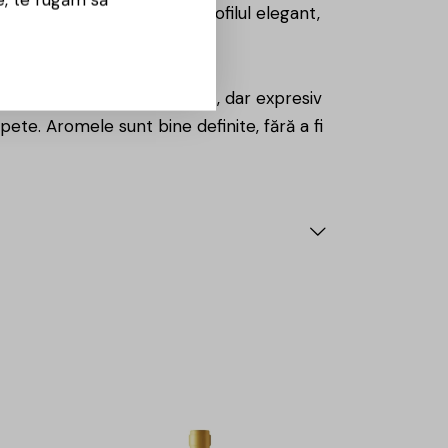
aritatea sa aromatică și profilul elegant,
 finețe. Buchetul este delicat, dar expresiv
ete. Aromele sunt bine definite, fără a fi