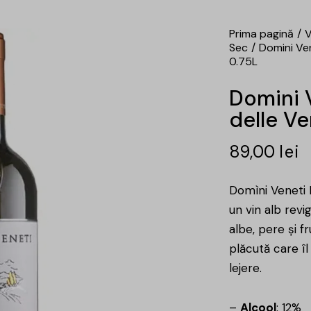
Prima pagină
V
Sec
Domini Ven
0.75L
Domini V
delle V
89,00
lei
Domìni Veneti 
un vin alb revi
albe, pere și 
plăcută care î
lejere.
–
Alcool
: 12%