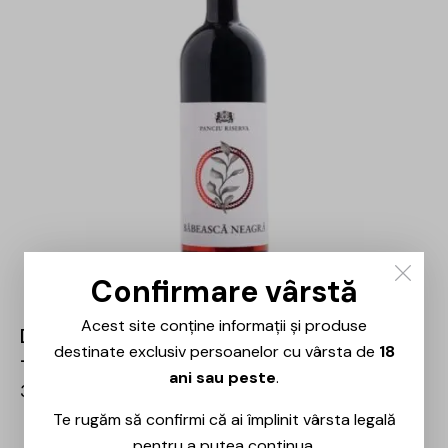
Confirmare vârstă
Acest site conține informații și produse
Domeniile Panciu – Riserva Băbească Neagră
destinate exclusiv persoanelor cu vârsta de
18
– 0.75L
ani sau peste
.
36,00
lei
Te rugăm să confirmi că ai împlinit vârsta legală
pentru a putea continua.