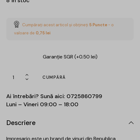
8 în stoc
Cumpărați acest articol și obțineți
5
Puncte
- o
valoare de
0,75
lei
Garanție SGR (+0.50 lei)
CUMPĂRĂ
Ai întrebări? Sună aici:
0725860799
Luni – Vineri 09:00 – 18:00
Descriere
Impresario este un brand de vinuri din Republica