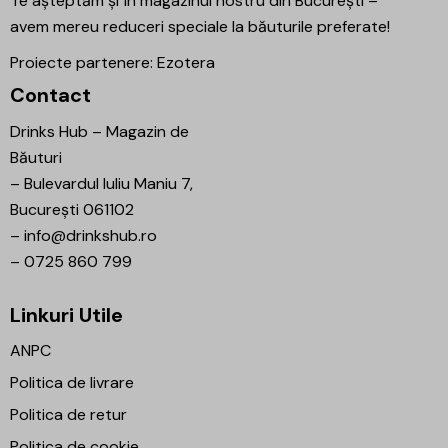
Te așteptăm și în magazinul nostru din București –
avem mereu reduceri speciale la băuturile preferate!
Proiecte partenere:
Ezotera
Contact
Drinks Hub – Magazin de
Băuturi
–
Bulevardul Iuliu Maniu 7,
București 061102
–
info@drinkshub.ro
–
0725 860 799
Linkuri Utile
ANPC
Politica de livrare
Politica de retur
Politica de cookie