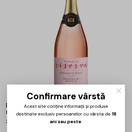
Confirmare vârstă
Domeniile Panciu – Riserva Spumant Rose –
Acest site conține informații și produse
0.75L
destinate exclusiv persoanelor cu vârsta de
18
36,00
lei
ani sau peste
.