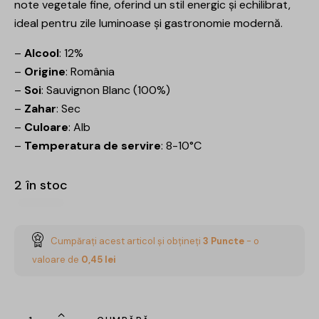
note vegetale fine, oferind un stil energic și echilibrat,
ideal pentru zile luminoase și gastronomie modernă.
–
Alcool
: 12%
–
Origine
: România
–
Soi
: Sauvignon Blanc (100%)
–
Zahar
: Sec
–
Culoare
: Alb
–
Temperatura de servire
: 8-10°C
2 în stoc
Cumpărați acest articol și obțineți
3
Puncte
- o
valoare de
0,45
lei