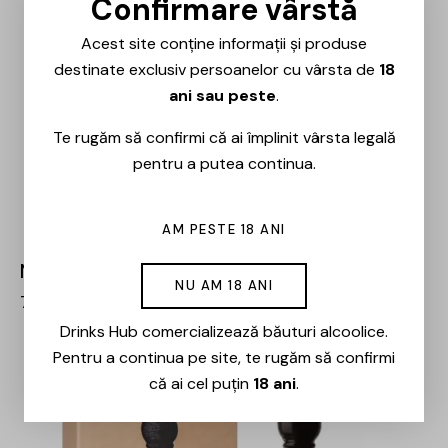
Confirmare vârstă
Acest site conține informații și produse
destinate exclusiv persoanelor cu vârsta de
18
ani sau peste
.
Te rugăm să confirmi că ai împlinit vârsta legală
pentru a putea continua.
AM PESTE 18 ANI
Niepoort – Tawny Port – 0.75L
NU AM 18 ANI
74,00
lei
Drinks Hub comercializează băuturi alcoolice.
Pentru a continua pe site, te rugăm să confirmi
-15%
că ai cel puțin
18 ani
.