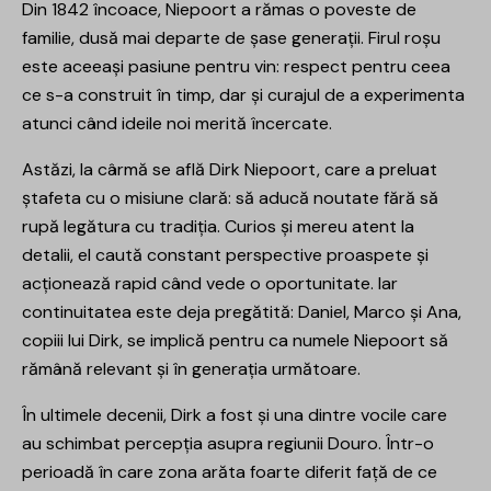
Din 1842 încoace, Niepoort a rămas o poveste de
familie, dusă mai departe de șase generații. Firul roșu
este aceeași pasiune pentru vin: respect pentru ceea
ce s-a construit în timp, dar și curajul de a experimenta
atunci când ideile noi merită încercate.
Astăzi, la cârmă se află Dirk Niepoort, care a preluat
ștafeta cu o misiune clară: să aducă noutate fără să
rupă legătura cu tradiția. Curios și mereu atent la
detalii, el caută constant perspective proaspete și
acționează rapid când vede o oportunitate. Iar
continuitatea este deja pregătită: Daniel, Marco și Ana,
copiii lui Dirk, se implică pentru ca numele Niepoort să
rămână relevant și în generația următoare.
În ultimele decenii, Dirk a fost și una dintre vocile care
au schimbat percepția asupra regiunii Douro. Într-o
perioadă în care zona arăta foarte diferit față de ce