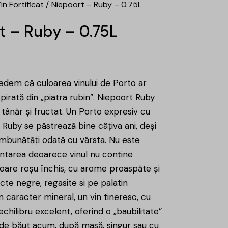
in Fortificat
Niepoort – Ruby – 0.75L
t – Ruby – 0.75L
edem că culoarea vinului de Porto ar
nspirată din „piatra rubin”. Niepoort Ruby
tânăr și fructat. Un Porto expresiv cu
 Ruby se păstrează bine câțiva ani, deși
îmbunătăți odată cu vârsta. Nu este
tarea deoarece vinul nu conține
oare roșu închis, cu arome proaspăte și
cte negre, regasite si pe palatin
 caracter mineral, un vin tineresc, cu
echilibru excelent, oferind o „baubilitate”
de băut acum, după masă, singur sau cu