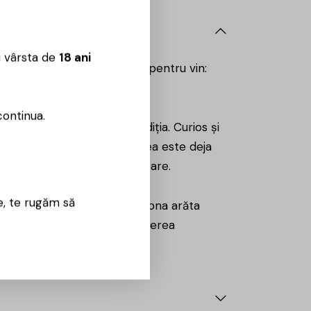
u vârsta de
18 ani
 roșu este aceeași pasiune pentru vin:
oi merită încercate.
continua.
ră să rupă legătura cu tradiția. Curios și
ortunitate. Iar continuitatea este deja
evant și în generația următoare.
e, te rugăm să
ro. Într-o perioadă în care zona arăta
e la ceea ce numește „cunoașterea