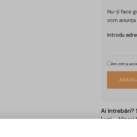
Nu-ți face gr
vom anunța 
Introdu adre
Am citit și ac
Ai întrebări? 
Luni – Vineri