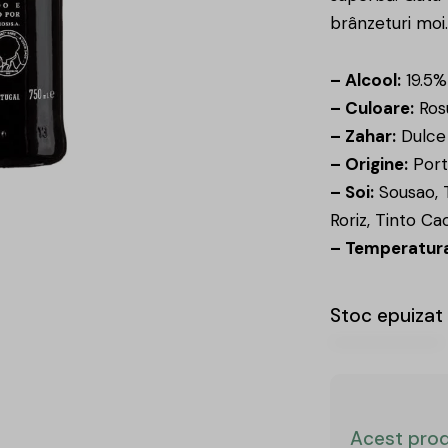
brânzeturi moi.
– Alcool:
19.5%
– Culoare:
Ros
– Zahar:
Dulce
– Origine:
Port
– Soi:
Sousao, T
Roriz, Tinto Ca
– Temperatura
Stoc epuizat
Acest prod