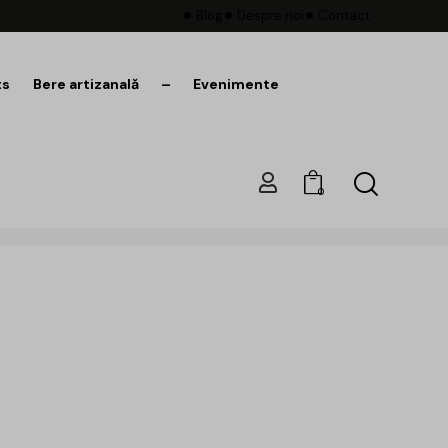
Blog
Despre noi
Contact
ts
Bere artizanală
–
Evenimente
0