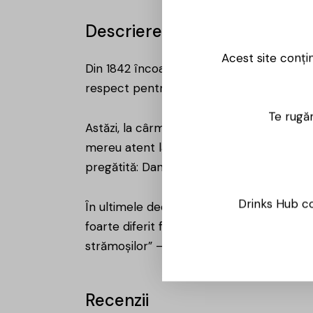
Descriere
Acest site conți
Din 1842 încoace, Niepoort a rămas o pove
respect pentru ceea ce s-a construit în t
Te rugăm
Astăzi, la cârmă se află Dirk Niepoort, car
mereu atent la detalii, el caută constant
pregătită: Daniel, Marco și Ana, copiii lu
Drinks Hub co
În ultimele decenii, Dirk a fost și una di
foarte diferit față de ce știm azi, el a c
strămoșilor” – adică folosirea tradiției ca
Recenzii