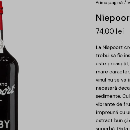
Prima pagină
V
Niepoor
74,00
lei
La Niepoort cr
trebui să fie i
este proaspăt, 
mare caracter.
vinul nu se va 
necesară decan
sedimente. Cul
vibrante de fru
împreună cu un
extract bun și 
superbă. Gata 