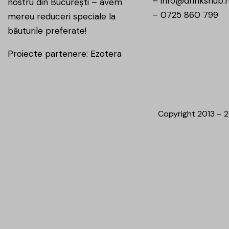
–
info@drinkshub.
nostru din București – avem
–
0725 860 799
mereu reduceri speciale la
băuturile preferate!
Proiecte partenere:
Ezotera
Copyright 2013 – 2