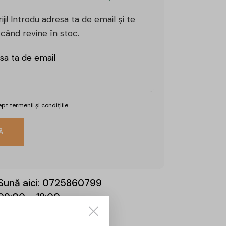
iji! Introdu adresa ta de email și te
când revine în stoc.
sa ta de email
cept
termenii și condițiile.
Sună aici:
0725860799
 09:00 – 18:00