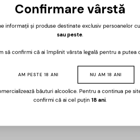
Confirmare vârstă
ne informații și produse destinate exclusiv persoanelor c
ste de familie, dusă mai departe de șase generații. Firul
sau peste
.
imp, dar și curajul de a experimenta atunci când ideile n
 să confirmi că ai împlinit vârsta legală pentru a putea 
e a preluat ștafeta cu o misiune clară: să aducă noutate fă
 perspective proaspete și acționează rapid când vede o op
i Dirk, se implică pentru ca numele Niepoort să rămână rel
AM PESTE 18 ANI
NU AM 18 ANI
mercializează băuturi alcoolice. Pentru a continua pe sit
ntre vocile care au schimbat percepția asupra regiunii Dou
confirmi că ai cel puțin
18 ani
.
ontribuit la un nou mod de a privi vinul de aici, pornind d
 punct de plecare, nu ca limită.