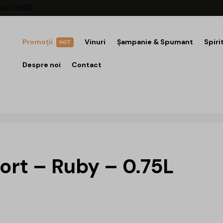
ești 061102
Promoții
Vinuri
Șampanie & Spumant
Spiri
HOT
Despre noi
Contact
ort – Ruby – 0.75L