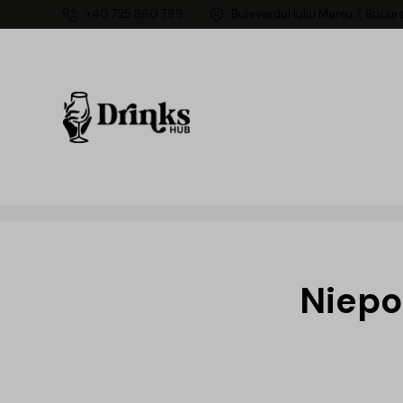
+40 725 860 799
Bulevardul Iuliu Maniu 7, Bucur
Niepo