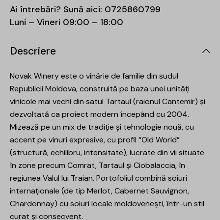
Ai întrebări? Sună aici:
0725860799
Luni – Vineri 09:00 – 18:00
Descriere
Novak Winery este o vinărie de familie din sudul
Republicii Moldova, construită pe baza unei unități
vinicole mai vechi din satul Tartaul (raionul Cantemir) și
dezvoltată ca proiect modern începând cu 2004.
Mizează pe un mix de tradiție și tehnologie nouă, cu
accent pe vinuri expresive, cu profil “Old World”
(structură, echilibru, intensitate), lucrate din vii situate
în zone precum Comrat, Tartaul și Ciobalaccia, în
regiunea Valul lui Traian. Portofoliul combină soiuri
internaționale (de tip Merlot, Cabernet Sauvignon,
Chardonnay) cu soiuri locale moldovenești, într-un stil
curat și consecvent.