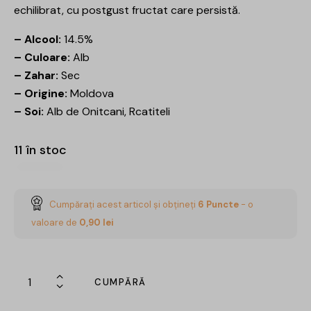
echilibrat, cu postgust fructat care persistă.
– Alcool:
14.5%
– Culoare:
Alb
– Zahar:
Sec
– Origine:
Moldova
– Soi:
Alb de Onitcani, Rcatiteli
11 în stoc
Cumpărați acest articol și obțineți
6
Puncte
- o
valoare de
0,90
lei
CUMPĂRĂ