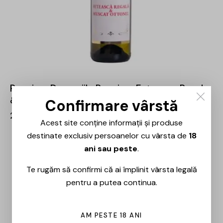
Panciu – Domeniile Panciu – Feteasca Regala
& Muscat Ottonel – 0.75L
Confirmare vârstă
26,00
lei
Acest site conține informații și produse
destinate exclusiv persoanelor cu vârsta de
18
ani sau peste
.
Te rugăm să confirmi că ai împlinit vârsta legală
pentru a putea continua.
AM PESTE 18 ANI