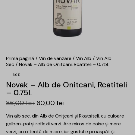
Prima pagină
Vin de vânzare
Vin Alb
Vin Alb
Sec
Novak – Alb de Onitcani, Rcatiteli – 0.75L
-30%
Novak – Alb de Onitcani, Rcatiteli
– 0.75L
86,00
lei
60,00
lei
Vin alb sec, din Alb de Onițcani și Rkatsiteli, cu culoare
galben-pai și reflexii verzi. Are miros de caise și mere
verzi, cu o tentă de miere, iar gustul e proaspăt și