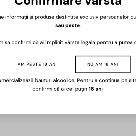
Confirmare vârstă
Ai întrebări? 
ne informații și produse destinate exclusiv persoanelor c
Luni – Vineri
sau peste
.
 să confirmi că ai împlinit vârsta legală pentru a putea 
AM PESTE 18 ANI
NU AM 18 ANI
 podgorie a Dobrogei, lângă dealurile Saricii și ale Niculi
mercializează băuturi alcoolice. Pentru a continua pe sit
 cramă și metodele tradiționale au fost păstrate, noile teh
confirmi că ai cel puțin
18 ani
.
centua amprenta specifică zonei Sarica Niculiţel.