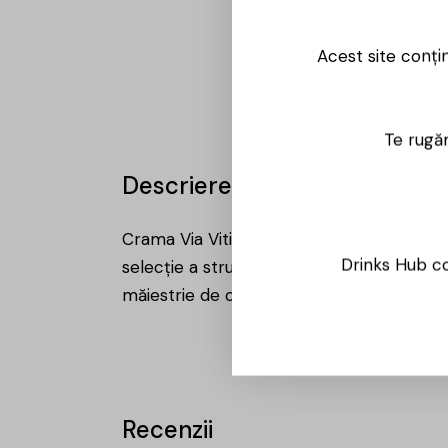
Acest site conți
Te rugăm
Descriere
Crama Via Viticola se află în cea mai veche
Drinks Hub co
selecţie a strugurilor, introducerea lor în
măiestrie de oenologii noștri pentru a ac
Recenzii