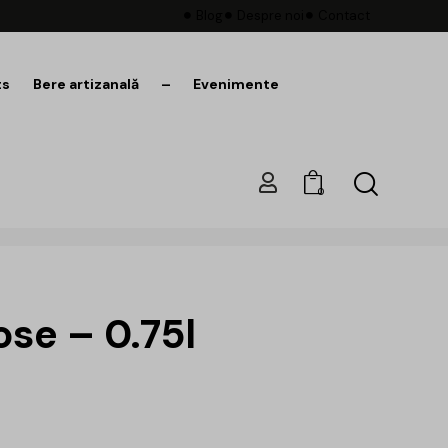
Blog
Despre noi
Contact
ts
Bere artizanală
–
Evenimente
0
ose – 0.75l