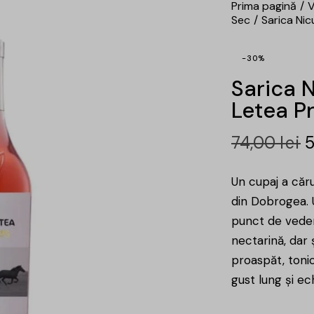
Prima pagină
V
Sec
Sarica Nic
-30%
Sarica N
Letea Pr
74,00
lei
Un cupaj a căr
din Dobrogea. U
punct de veder
nectarină, dar 
proaspăt, toni
gust lung și ech