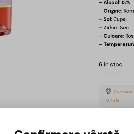
–
Alcool
: 13%
–
Origine
: Rom
–
Soi
: Cupaj
–
Zahar
: Sec
–
Culoare
: Ro
–
Temperatura
6 în stoc
Cumpărați 
0,75
lei