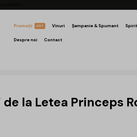
ești 061102
Promoții
Vinuri
Șampanie & Spumant
Spiri
HOT
Despre noi
Contact
i de la Letea Princeps R