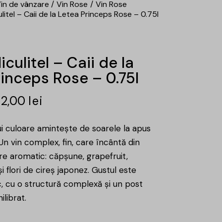
in de vânzare
Vin Rose
Vin Rose
ulitel – Caii de la Letea Princeps Rose – 0.75l
iculitel – Caii de la
inceps Rose – 0.75l
52,00
lei
ui culoare amintește de soarele la apus
n vin complex, fin, care încântă din
e aromatic: căpșune, grapefruit,
și flori de cireș japonez. Gustul este
c, cu o structură complexă și un post
ilibrat.