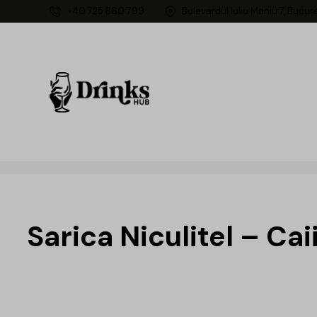
+40 725 860 799
Bulevardul Iuliu Maniu 7, Bucur
Sarica Niculitel – Cai