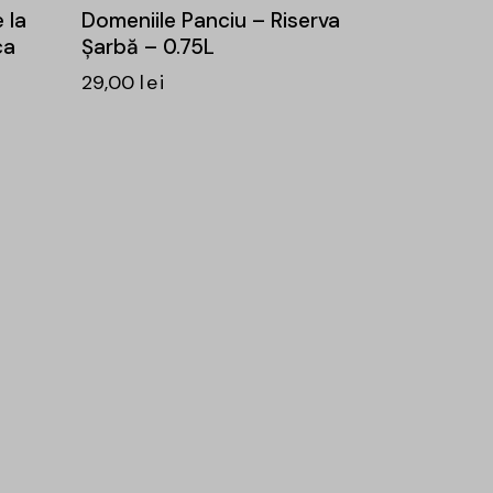
 la
Domeniile Panciu – Riserva
ca
Șarbă – 0.75L
29,00
lei