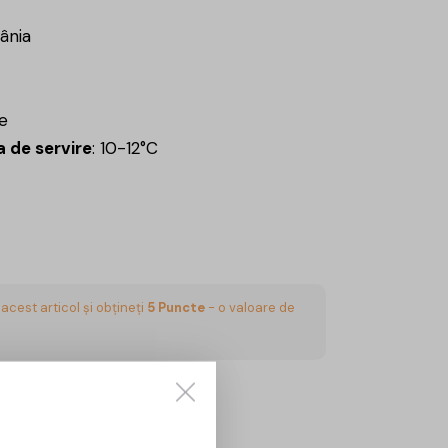
ânia
se
 de servire
: 10-12°C
acest articol și obțineți
5
Puncte
- o valoare de
CUMPĂRĂ