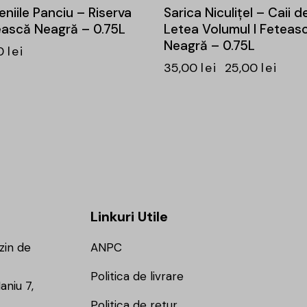
niile Panciu – Riserva
Sarica Niculițel – Caii de
ască Neagră – 0.75L
Letea Volumul I Feteas
Neagră – 0.75L
0
lei
35,00
lei
25,00
lei
Linkuri Utile
zin de
ANPC
Politica de livrare
aniu 7,
Politica de retur