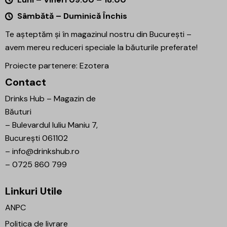
Sâmbătă – Duminică Închis
Te așteptăm și în magazinul nostru din București –
avem mereu reduceri speciale la băuturile preferate!
Proiecte partenere:
Ezotera
Contact
Drinks Hub – Magazin de
Băuturi
–
Bulevardul Iuliu Maniu 7,
București 061102
–
info@drinkshub.ro
–
0725 860 799
Linkuri Utile
ANPC
Politica de livrare