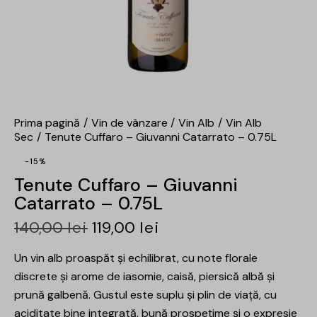
Prima pagină
Vin de vânzare
Vin Alb
Vin Alb
Sec
Tenute Cuffaro – Giuvanni Catarrato – 0.75L
-15%
Tenute Cuffaro – Giuvanni
Catarrato – 0.75L
140,00
lei
119,00
lei
Un vin alb proaspăt și echilibrat, cu note florale
discrete și arome de iasomie, caisă, piersică albă și
prună galbenă. Gustul este suplu și plin de viață, cu
aciditate bine integrată, bună prospețime și o expresie