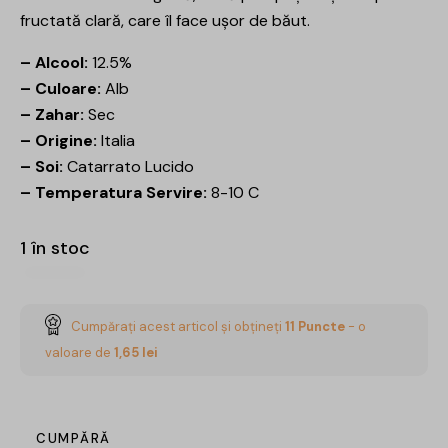
fructată clară, care îl face ușor de băut.
– Alcool:
12.5%
– Culoare:
Alb
– Zahar:
Sec
– Origine:
Italia
– Soi:
Catarrato Lucido
– Temperatura Servire:
8-10 C
1 în stoc
Cumpărați acest articol și obțineți
11
Puncte
- o
valoare de
1,65
lei
CUMPĂRĂ